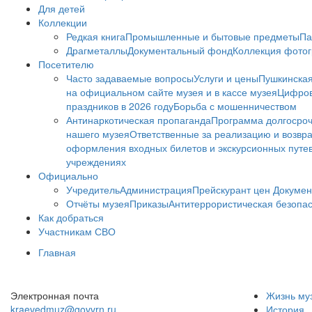
Для детей
Коллекции
Редкая книга
Промышленные и бытовые предметы
Па
Драгметаллы
Документальный фонд
Коллекция фото
Посетителю
Часто задаваемые вопросы
Услуги и цены
Пушкинская
на официальном сайте музея и в кассе музея
Цифров
праздников в 2026 году
Борьба с мошенничеством
Антинаркотическая пропаганда
Программа долгосро
нашего музея
Ответственные за реализацию и возвра
оформления входных билетов и экскурсионных путе
учреждениях
Официально
Учредитель
Администрация
Прейскурант цен
Докумен
Отчёты музея
Приказы
Антитеррористическая безопа
Как добраться
Участникам СВО
Главная
Электронная почта
Жизнь му
kraevedmuz@govvrn.ru
История