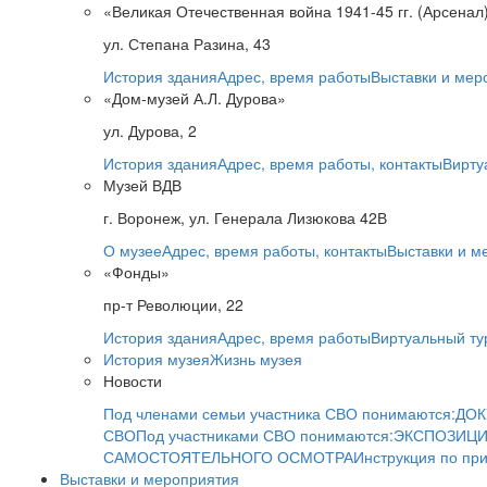
«Великая Отечественная война 1941-45 гг. (Арсенал
ул. Степана Разина, 43
История здания
Адрес, время работы
Выставки и мер
«Дом-музей А.Л. Дурова»
ул. Дурова, 2
История здания
Адрес, время работы, контакты
Вирту
Музей ВДВ
г. Воронеж, ул. Генерала Лизюкова 42В
О музее
Адрес, время работы, контакты
Выставки и м
«Фонды»
пр-т Революции, 22
История здания
Адрес, время работы
Виртуальный ту
История музея
Жизнь музея
Новости
Под членами семьи участника СВО понимаются:
ДОК
СВО
Под участниками СВО понимаются:
ЭКСПОЗИЦИ
САМОСТОЯТЕЛЬНОГО ОСМОТРА
Инструкция по пр
Выставки и мероприятия