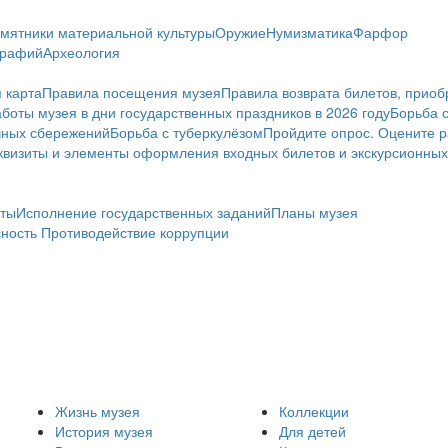
мятники материальной культуры
Оружие
Нумизматика
Фарфор
графий
Археология
 карта
Правила посещения музея
Правила возврата билетов, приоб
боты музея в дни государственных праздников в 2026 году
Борьба 
чных сбережений
Борьба с туберкулёзом
Пройдите опрос. Оцените р
визиты и элементы оформления входных билетов и экскурсионных
ты
Исполнение государственных заданий
Планы музея
сность
Противодействие коррупции
Жизнь музея
Коллекции
История музея
Для детей