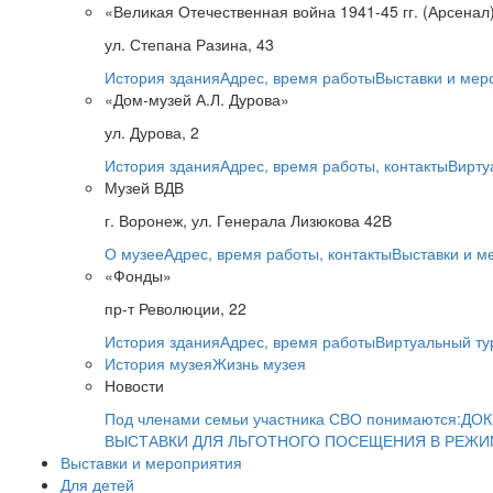
«Великая Отечественная война 1941-45 гг. (Арсенал
ул. Степана Разина, 43
История здания
Адрес, время работы
Выставки и мер
«Дом-музей А.Л. Дурова»
ул. Дурова, 2
История здания
Адрес, время работы, контакты
Вирту
Музей ВДВ
г. Воронеж, ул. Генерала Лизюкова 42В
О музее
Адрес, время работы, контакты
Выставки и м
«Фонды»
пр-т Революции, 22
История здания
Адрес, время работы
Виртуальный ту
История музея
Жизнь музея
Новости
Под членами семьи участника СВО понимаются:
ДОК
ВЫСТАВКИ ДЛЯ ЛЬГОТНОГО ПОСЕЩЕНИЯ В РЕЖ
Выставки и мероприятия
Для детей