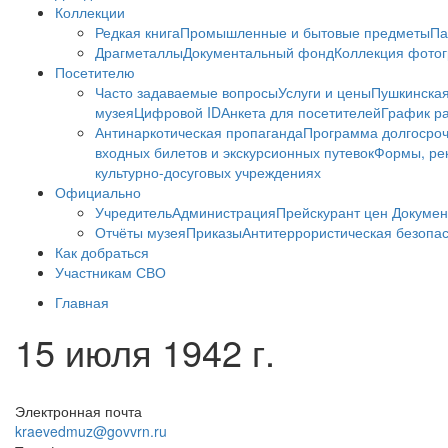
Коллекции
Редкая книга
Промышленные и бытовые предметы
Па
Драгметаллы
Документальный фонд
Коллекция фото
Посетителю
Часто задаваемые вопросы
Услуги и цены
Пушкинская
музея
Цифровой ID
Анкета для посетителей
График ра
Антинаркотическая пропаганда
Программа долгосро
входных билетов и экскурсионных путевок
Формы, рек
культурно-досуговых учреждениях
Официально
Учредитель
Администрация
Прейскурант цен
Докумен
Отчёты музея
Приказы
Антитеррористическая безопа
Как добраться
Участникам СВО
Главная
15 июля 1942 г.
Электронная почта
kraevedmuz@govvrn.ru