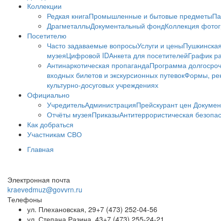
Коллекции
Редкая книга
Промышленные и бытовые предметы
Па
Драгметаллы
Документальный фонд
Коллекция фото
Посетителю
Часто задаваемые вопросы
Услуги и цены
Пушкинская
музея
Цифровой ID
Анкета для посетителей
График ра
Антинаркотическая пропаганда
Программа долгосро
входных билетов и экскурсионных путевок
Формы, рек
культурно-досуговых учреждениях
Официально
Учредитель
Администрация
Прейскурант цен
Докумен
Отчёты музея
Приказы
Антитеррористическая безопа
Как добраться
Участникам СВО
Главная
Электронная почта
kraevedmuz@govvrn.ru
Телефоны
ул. Плехановская, 29
+7 (473) 252-04-56
ул. Степана Разина, 43
+7 (473) 255-24-21