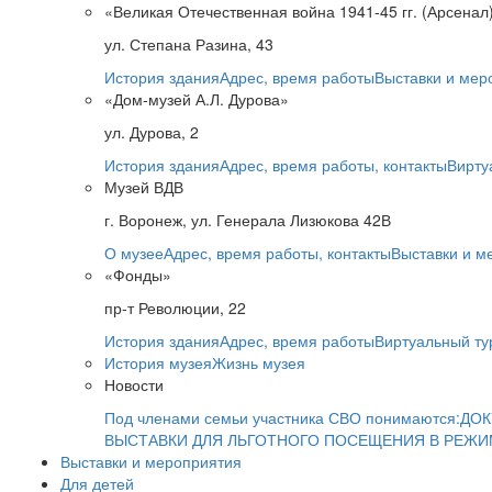
«Великая Отечественная война 1941-45 гг. (Арсенал
ул. Степана Разина, 43
История здания
Адрес, время работы
Выставки и мер
«Дом-музей А.Л. Дурова»
ул. Дурова, 2
История здания
Адрес, время работы, контакты
Вирту
Музей ВДВ
г. Воронеж, ул. Генерала Лизюкова 42В
О музее
Адрес, время работы, контакты
Выставки и м
«Фонды»
пр-т Революции, 22
История здания
Адрес, время работы
Виртуальный ту
История музея
Жизнь музея
Новости
Под членами семьи участника СВО понимаются:
ДОК
ВЫСТАВКИ ДЛЯ ЛЬГОТНОГО ПОСЕЩЕНИЯ В РЕЖ
Выставки и мероприятия
Для детей