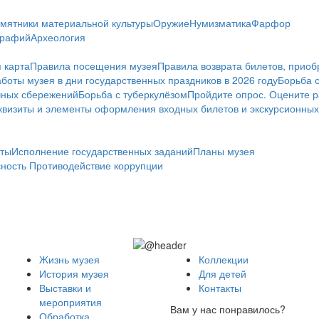
мятники материальной культуры
Оружие
Нумизматика
Фарфор
графий
Археология
 карта
Правила посещения музея
Правила возврата билетов, приоб
боты музея в дни государственных праздников в 2026 году
Борьба 
чных сбережений
Борьба с туберкулёзом
Пройдите опрос. Оцените р
визиты и элементы оформления входных билетов и экскурсионных
ты
Исполнение государственных заданий
Планы музея
сность
Противодействие коррупции
Жизнь музея
Коллекции
История музея
Для детей
Выставки и
Контакты
мероприятия
Вам у нас понравилось?
Обработка