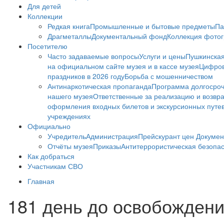
Для детей
Коллекции
Редкая книга
Промышленные и бытовые предметы
Па
Драгметаллы
Документальный фонд
Коллекция фото
Посетителю
Часто задаваемые вопросы
Услуги и цены
Пушкинская
на официальном сайте музея и в кассе музея
Цифров
праздников в 2026 году
Борьба с мошенничеством
Антинаркотическая пропаганда
Программа долгосро
нашего музея
Ответственные за реализацию и возвра
оформления входных билетов и экскурсионных путе
учреждениях
Официально
Учредитель
Администрация
Прейскурант цен
Докумен
Отчёты музея
Приказы
Антитеррористическая безопа
Как добраться
Участникам СВО
Главная
181 день до освобожден