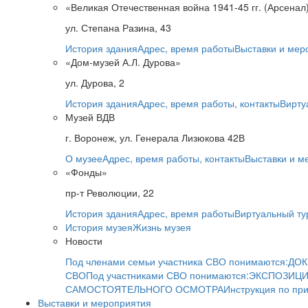
«Великая Отечественная война 1941-45 гг. (Арсенал
ул. Степана Разина, 43
История здания
Адрес, время работы
Выставки и мер
«Дом-музей А.Л. Дурова»
ул. Дурова, 2
История здания
Адрес, время работы, контакты
Вирту
Музей ВДВ
г. Воронеж, ул. Генерала Лизюкова 42В
О музее
Адрес, время работы, контакты
Выставки и м
«Фонды»
пр-т Революции, 22
История здания
Адрес, время работы
Виртуальный ту
История музея
Жизнь музея
Новости
Под членами семьи участника СВО понимаются:
ДОК
СВО
Под участниками СВО понимаются:
ЭКСПОЗИЦИ
САМОСТОЯТЕЛЬНОГО ОСМОТРА
Инструкция по пр
Выставки и мероприятия