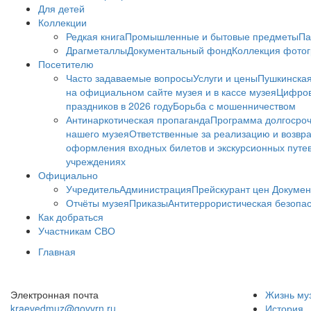
Для детей
Коллекции
Редкая книга
Промышленные и бытовые предметы
Па
Драгметаллы
Документальный фонд
Коллекция фото
Посетителю
Часто задаваемые вопросы
Услуги и цены
Пушкинская
на официальном сайте музея и в кассе музея
Цифров
праздников в 2026 году
Борьба с мошенничеством
Антинаркотическая пропаганда
Программа долгосро
нашего музея
Ответственные за реализацию и возвра
оформления входных билетов и экскурсионных путе
учреждениях
Официально
Учредитель
Администрация
Прейскурант цен
Докумен
Отчёты музея
Приказы
Антитеррористическая безопа
Как добраться
Участникам СВО
Главная
Электронная почта
Жизнь му
kraevedmuz@govvrn.ru
История