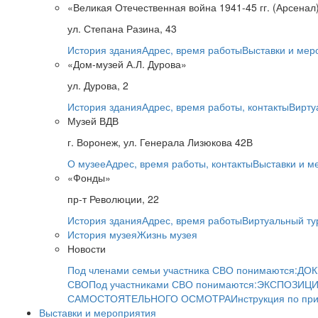
«Великая Отечественная война 1941-45 гг. (Арсенал
ул. Степана Разина, 43
История здания
Адрес, время работы
Выставки и мер
«Дом-музей А.Л. Дурова»
ул. Дурова, 2
История здания
Адрес, время работы, контакты
Вирту
Музей ВДВ
г. Воронеж, ул. Генерала Лизюкова 42В
О музее
Адрес, время работы, контакты
Выставки и м
«Фонды»
пр-т Революции, 22
История здания
Адрес, время работы
Виртуальный ту
История музея
Жизнь музея
Новости
Под членами семьи участника СВО понимаются:
ДОК
СВО
Под участниками СВО понимаются:
ЭКСПОЗИЦИ
САМОСТОЯТЕЛЬНОГО ОСМОТРА
Инструкция по пр
Выставки и мероприятия