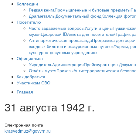
Коллекции
Редкая книга
Промышленные и бытовые предметы
Па
Драгметаллы
Документальный фонд
Коллекция фото
Посетителю
Часто задаваемые вопросы
Услуги и цены
Пушкинская
музея
Цифровой ID
Анкета для посетителей
График ра
Антинаркотическая пропаганда
Программа долгосро
входных билетов и экскурсионных путевок
Формы, рек
культурно-досуговых учреждениях
Официально
Учредитель
Администрация
Прейскурант цен
Докумен
Отчёты музея
Приказы
Антитеррористическая безопа
Как добраться
Участникам СВО
Главная
31 августа 1942 г.
Электронная почта
kraevedmuz@govvrn.ru