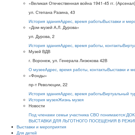
«Великая Отечественная война 1941-45 гг. (Арсенал
ул. Степана Разина, 43
История здания
Адрес, время работы
Выставки и мер
«Дом-музей А.Л. Дурова»
ул. Дурова, 2
История здания
Адрес, время работы, контакты
Вирту
Музей ВДВ
г. Воронеж, ул. Генерала Лизюкова 42В
О музее
Адрес, время работы, контакты
Выставки и м
«Фонды»
пр-т Революции, 22
История здания
Адрес, время работы
Виртуальный ту
История музея
Жизнь музея
Новости
Под членами семьи участника СВО понимаются:
ДОК
ВЫСТАВКИ ДЛЯ ЛЬГОТНОГО ПОСЕЩЕНИЯ В РЕЖ
Выставки и мероприятия
Для детей