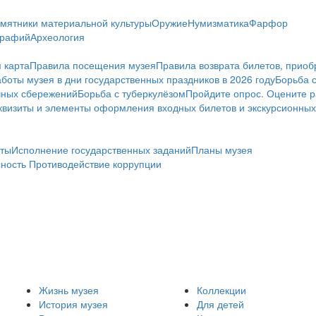
мятники материальной культуры
Оружие
Нумизматика
Фарфор
графий
Археология
 карта
Правила посещения музея
Правила возврата билетов, приоб
боты музея в дни государственных праздников в 2026 году
Борьба 
чных сбережений
Борьба с туберкулёзом
Пройдите опрос. Оцените р
визиты и элементы оформления входных билетов и экскурсионных
ты
Исполнение государственных заданий
Планы музея
сность
Противодействие коррупции
Жизнь музея
Коллекции
История музея
Для детей