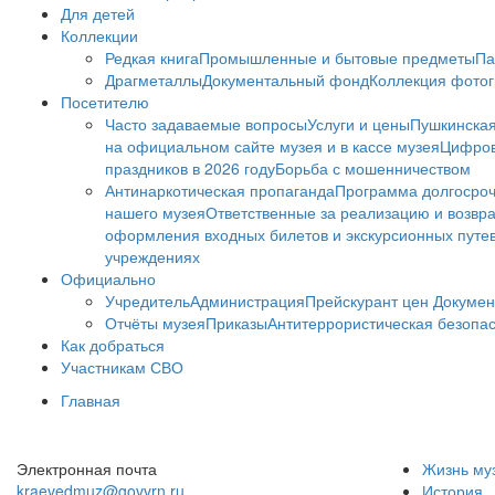
Для детей
Коллекции
Редкая книга
Промышленные и бытовые предметы
Па
Драгметаллы
Документальный фонд
Коллекция фото
Посетителю
Часто задаваемые вопросы
Услуги и цены
Пушкинская
на официальном сайте музея и в кассе музея
Цифров
праздников в 2026 году
Борьба с мошенничеством
Антинаркотическая пропаганда
Программа долгосро
нашего музея
Ответственные за реализацию и возвра
оформления входных билетов и экскурсионных путе
учреждениях
Официально
Учредитель
Администрация
Прейскурант цен
Докумен
Отчёты музея
Приказы
Антитеррористическая безопа
Как добраться
Участникам СВО
Главная
Электронная почта
Жизнь му
kraevedmuz@govvrn.ru
История