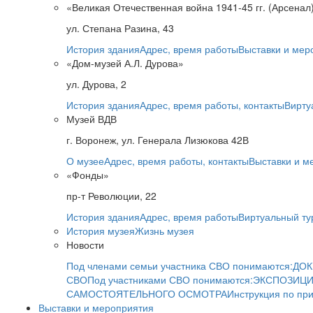
«Великая Отечественная война 1941-45 гг. (Арсенал
ул. Степана Разина, 43
История здания
Адрес, время работы
Выставки и мер
«Дом-музей А.Л. Дурова»
ул. Дурова, 2
История здания
Адрес, время работы, контакты
Вирту
Музей ВДВ
г. Воронеж, ул. Генерала Лизюкова 42В
О музее
Адрес, время работы, контакты
Выставки и м
«Фонды»
пр-т Революции, 22
История здания
Адрес, время работы
Виртуальный ту
История музея
Жизнь музея
Новости
Под членами семьи участника СВО понимаются:
ДОК
СВО
Под участниками СВО понимаются:
ЭКСПОЗИЦИ
САМОСТОЯТЕЛЬНОГО ОСМОТРА
Инструкция по пр
Выставки и мероприятия