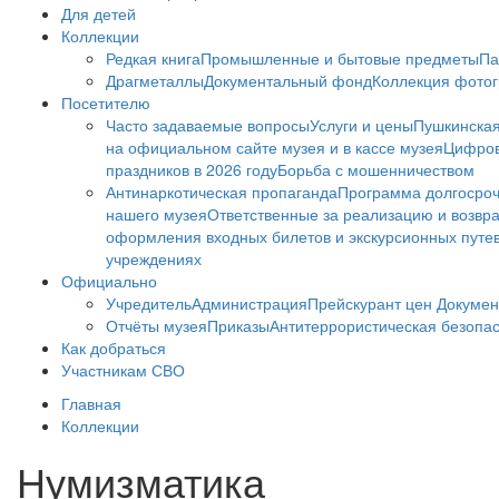
Для детей
Коллекции
Редкая книга
Промышленные и бытовые предметы
Па
Драгметаллы
Документальный фонд
Коллекция фото
Посетителю
Часто задаваемые вопросы
Услуги и цены
Пушкинская
на официальном сайте музея и в кассе музея
Цифров
праздников в 2026 году
Борьба с мошенничеством
Антинаркотическая пропаганда
Программа долгосро
нашего музея
Ответственные за реализацию и возвра
оформления входных билетов и экскурсионных путе
учреждениях
Официально
Учредитель
Администрация
Прейскурант цен
Докумен
Отчёты музея
Приказы
Антитеррористическая безопа
Как добраться
Участникам СВО
Главная
Коллекции
Нумизматика