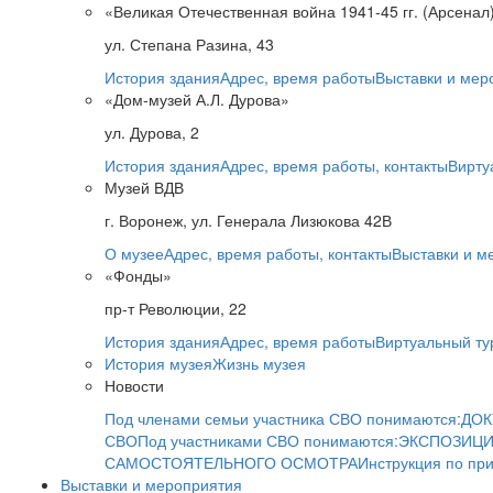
«Великая Отечественная война 1941-45 гг. (Арсенал
ул. Степана Разина, 43
История здания
Адрес, время работы
Выставки и мер
«Дом-музей А.Л. Дурова»
ул. Дурова, 2
История здания
Адрес, время работы, контакты
Вирту
Музей ВДВ
г. Воронеж, ул. Генерала Лизюкова 42В
О музее
Адрес, время работы, контакты
Выставки и м
«Фонды»
пр-т Революции, 22
История здания
Адрес, время работы
Виртуальный ту
История музея
Жизнь музея
Новости
Под членами семьи участника СВО понимаются:
ДОК
СВО
Под участниками СВО понимаются:
ЭКСПОЗИЦИ
САМОСТОЯТЕЛЬНОГО ОСМОТРА
Инструкция по пр
Выставки и мероприятия