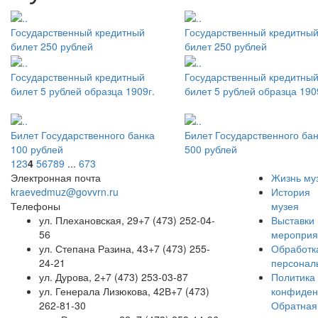
Государственный кредитный
Государственный кредитны
билет 250 рублей
билет 250 рублей
Государственный кредитный
Государственный кредитны
билет 5 рублей образца 1909г.
билет 5 рублей образца 190
Билет Государственного банка
Билет Государственного ба
100 рублей
500 рублей
1
2
3
4
5
6
7
8
9
...
673
Электронная почта
Жизнь му
kraevedmuz@govvrn.ru
История
Телефоны
музея
ул. Плехановская, 29
+7 (473) 252-04-
Выставки 
56
мероприя
ул. Степана Разина, 43
+7 (473) 255-
Обработк
24-21
персонал
ул. Дурова, 2
+7 (473) 253-03-87
Политика
ул. Генерала Лизюкова, 42В
+7 (473)
конфиден
262-81-30
Обратная