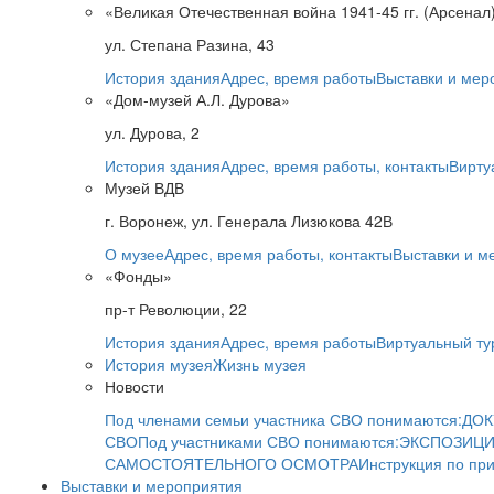
«Великая Отечественная война 1941-45 гг. (Арсенал
ул. Степана Разина, 43
История здания
Адрес, время работы
Выставки и мер
«Дом-музей А.Л. Дурова»
ул. Дурова, 2
История здания
Адрес, время работы, контакты
Вирту
Музей ВДВ
г. Воронеж, ул. Генерала Лизюкова 42В
О музее
Адрес, время работы, контакты
Выставки и м
«Фонды»
пр-т Революции, 22
История здания
Адрес, время работы
Виртуальный ту
История музея
Жизнь музея
Новости
Под членами семьи участника СВО понимаются:
ДОК
СВО
Под участниками СВО понимаются:
ЭКСПОЗИЦИ
САМОСТОЯТЕЛЬНОГО ОСМОТРА
Инструкция по пр
Выставки и мероприятия