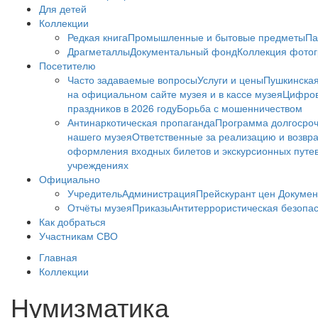
Для детей
Коллекции
Редкая книга
Промышленные и бытовые предметы
Па
Драгметаллы
Документальный фонд
Коллекция фото
Посетителю
Часто задаваемые вопросы
Услуги и цены
Пушкинская
на официальном сайте музея и в кассе музея
Цифров
праздников в 2026 году
Борьба с мошенничеством
Антинаркотическая пропаганда
Программа долгосро
нашего музея
Ответственные за реализацию и возвра
оформления входных билетов и экскурсионных путе
учреждениях
Официально
Учредитель
Администрация
Прейскурант цен
Докумен
Отчёты музея
Приказы
Антитеррористическая безопа
Как добраться
Участникам СВО
Главная
Коллекции
Нумизматика