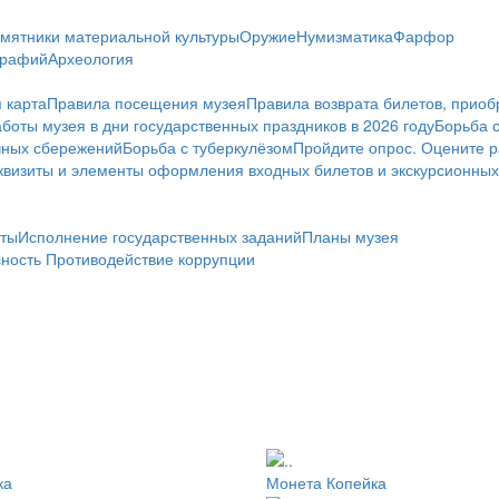
мятники материальной культуры
Оружие
Нумизматика
Фарфор
графий
Археология
 карта
Правила посещения музея
Правила возврата билетов, приоб
боты музея в дни государственных праздников в 2026 году
Борьба 
чных сбережений
Борьба с туберкулёзом
Пройдите опрос. Оцените р
визиты и элементы оформления входных билетов и экскурсионных
ты
Исполнение государственных заданий
Планы музея
сность
Противодействие коррупции
ка
Монета Копейка