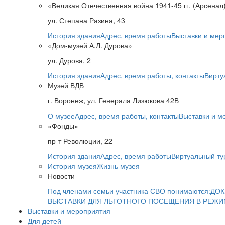
«Великая Отечественная война 1941-45 гг. (Арсенал
ул. Степана Разина, 43
История здания
Адрес, время работы
Выставки и мер
«Дом-музей А.Л. Дурова»
ул. Дурова, 2
История здания
Адрес, время работы, контакты
Вирту
Музей ВДВ
г. Воронеж, ул. Генерала Лизюкова 42В
О музее
Адрес, время работы, контакты
Выставки и м
«Фонды»
пр-т Революции, 22
История здания
Адрес, время работы
Виртуальный ту
История музея
Жизнь музея
Новости
Под членами семьи участника СВО понимаются:
ДОК
ВЫСТАВКИ ДЛЯ ЛЬГОТНОГО ПОСЕЩЕНИЯ В РЕЖ
Выставки и мероприятия
Для детей