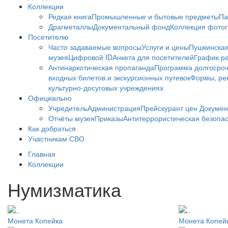
Коллекции
Редкая книга
Промышленные и бытовые предметы
Па
Драгметаллы
Документальный фонд
Коллекция фото
Посетителю
Часто задаваемые вопросы
Услуги и цены
Пушкинская
музея
Цифровой ID
Анкета для посетителей
График ра
Антинаркотическая пропаганда
Программа долгосро
входных билетов и экскурсионных путевок
Формы, рек
культурно-досуговых учреждениях
Официально
Учредитель
Администрация
Прейскурант цен
Докумен
Отчёты музея
Приказы
Антитеррористическая безопа
Как добраться
Участникам СВО
Главная
Коллекции
Нумизматика
Монета Копейка
Монета Копей