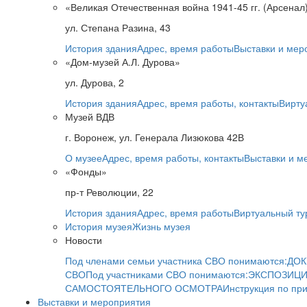
«Великая Отечественная война 1941-45 гг. (Арсенал
ул. Степана Разина, 43
История здания
Адрес, время работы
Выставки и мер
«Дом-музей А.Л. Дурова»
ул. Дурова, 2
История здания
Адрес, время работы, контакты
Вирту
Музей ВДВ
г. Воронеж, ул. Генерала Лизюкова 42В
О музее
Адрес, время работы, контакты
Выставки и м
«Фонды»
пр-т Революции, 22
История здания
Адрес, время работы
Виртуальный ту
История музея
Жизнь музея
Новости
Под членами семьи участника СВО понимаются:
ДОК
СВО
Под участниками СВО понимаются:
ЭКСПОЗИЦИ
САМОСТОЯТЕЛЬНОГО ОСМОТРА
Инструкция по пр
Выставки и мероприятия