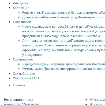
Для детей
Коллекции
Редкая книга
Промышленные и бытовые предметы
Па
Драгметаллы
Документальный фонд
Коллекция фото
Посетителю
Часто задаваемые вопросы
Услуги и цены
Пушкинская
на официальном сайте музея и в кассе музея
Цифров
праздников в 2026 году
Борьба с мошенничеством
Антинаркотическая пропаганда
Программа долгосро
нашего музея
Ответственные за реализацию и возвра
оформления входных билетов и экскурсионных путе
учреждениях
Официально
Учредитель
Администрация
Прейскурант цен
Докумен
Отчёты музея
Приказы
Антитеррористическая безопа
Как добраться
Участникам СВО
Главная
Электронная почта
Жизнь му
kraevedmuz@govvrn.ru
История