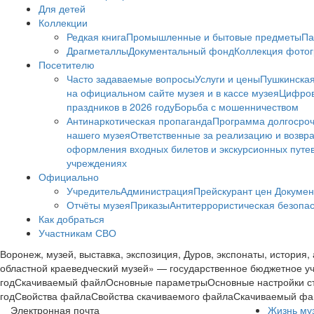
Для детей
Коллекции
Редкая книга
Промышленные и бытовые предметы
Па
Драгметаллы
Документальный фонд
Коллекция фото
Посетителю
Часто задаваемые вопросы
Услуги и цены
Пушкинская
на официальном сайте музея и в кассе музея
Цифров
праздников в 2026 году
Борьба с мошенничеством
Антинаркотическая пропаганда
Программа долгосро
нашего музея
Ответственные за реализацию и возвра
оформления входных билетов и экскурсионных путе
учреждениях
Официально
Учредитель
Администрация
Прейскурант цен
Докумен
Отчёты музея
Приказы
Антитеррористическая безопа
Как добраться
Участникам СВО
Воронеж, музей, выставка, экспозиция, Дуров, экспонаты, история
областной краеведческий музей» — государственное бюджетное у
годСкачиваемый файлОсновные параметрыОсновные настройки ст
годСвойства файлаСвойства скачиваемого файлаСкачиваемый файл
Электронная почта
Жизнь му