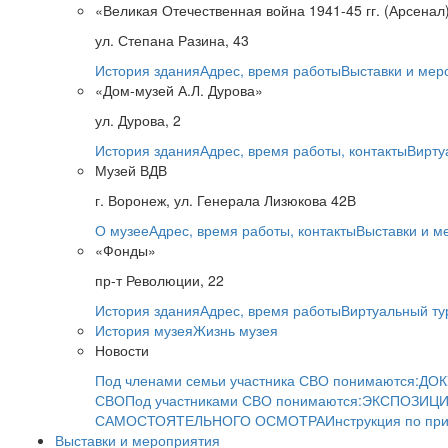
«Великая Отечественная война 1941-45 гг. (Арсенал
ул. Степана Разина, 43
История здания
Адрес, время работы
Выставки и мер
«Дом-музей А.Л. Дурова»
ул. Дурова, 2
История здания
Адрес, время работы, контакты
Вирту
Музей ВДВ
г. Воронеж, ул. Генерала Лизюкова 42В
О музее
Адрес, время работы, контакты
Выставки и м
«Фонды»
пр-т Революции, 22
История здания
Адрес, время работы
Виртуальный ту
История музея
Жизнь музея
Новости
Под членами семьи участника СВО понимаются:
ДОК
СВО
Под участниками СВО понимаются:
ЭКСПОЗИЦИ
САМОСТОЯТЕЛЬНОГО ОСМОТРА
Инструкция по пр
Выставки и мероприятия