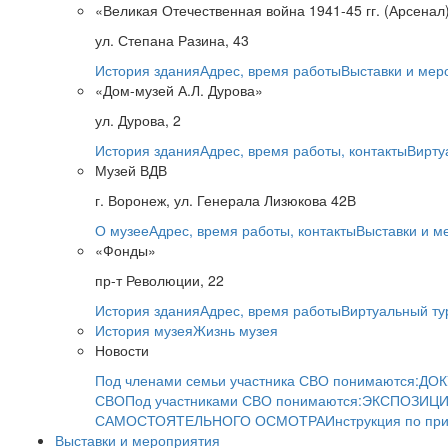
«Великая Отечественная война 1941-45 гг. (Арсенал
ул. Степана Разина, 43
История здания
Адрес, время работы
Выставки и мер
«Дом-музей А.Л. Дурова»
ул. Дурова, 2
История здания
Адрес, время работы, контакты
Вирту
Музей ВДВ
г. Воронеж, ул. Генерала Лизюкова 42В
О музее
Адрес, время работы, контакты
Выставки и м
«Фонды»
пр-т Революции, 22
История здания
Адрес, время работы
Виртуальный ту
История музея
Жизнь музея
Новости
Под членами семьи участника СВО понимаются:
ДОК
СВО
Под участниками СВО понимаются:
ЭКСПОЗИЦИ
САМОСТОЯТЕЛЬНОГО ОСМОТРА
Инструкция по пр
Выставки и мероприятия