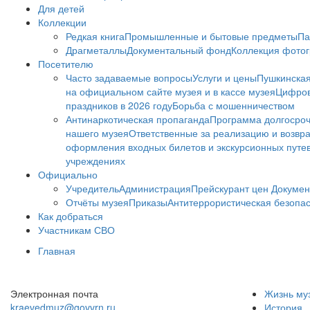
Для детей
Коллекции
Редкая книга
Промышленные и бытовые предметы
Па
Драгметаллы
Документальный фонд
Коллекция фото
Посетителю
Часто задаваемые вопросы
Услуги и цены
Пушкинская
на официальном сайте музея и в кассе музея
Цифров
праздников в 2026 году
Борьба с мошенничеством
Антинаркотическая пропаганда
Программа долгосро
нашего музея
Ответственные за реализацию и возвра
оформления входных билетов и экскурсионных путе
учреждениях
Официально
Учредитель
Администрация
Прейскурант цен
Докумен
Отчёты музея
Приказы
Антитеррористическая безопа
Как добраться
Участникам СВО
Главная
Электронная почта
Жизнь му
kraevedmuz@govvrn.ru
История