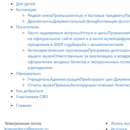
Для детей
Коллекции
Редкая книга
Промышленные и бытовые предметы
Па
Драгметаллы
Документальный фонд
Коллекция фото
Посетителю
Часто задаваемые вопросы
Услуги и цены
Пушкинская
на официальном сайте музея и в кассе музея
Цифров
праздников в 2026 году
Борьба с мошенничеством
Антинаркотическая пропаганда
Программа долгосро
нашего музея
Ответственные за реализацию и возвра
оформления входных билетов и экскурсионных путе
учреждениях
Официально
Учредитель
Администрация
Прейскурант цен
Докумен
Отчёты музея
Приказы
Антитеррористическая безопа
Как добраться
Участникам СВО
Главная
Электронная почта
Жизнь му
kraevedmuz@govvrn.ru
История