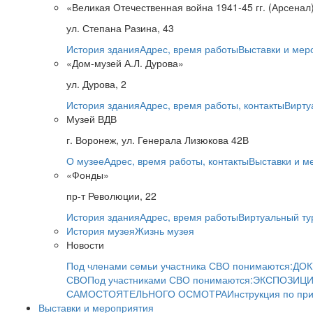
«Великая Отечественная война 1941-45 гг. (Арсенал
ул. Степана Разина, 43
История здания
Адрес, время работы
Выставки и мер
«Дом-музей А.Л. Дурова»
ул. Дурова, 2
История здания
Адрес, время работы, контакты
Вирту
Музей ВДВ
г. Воронеж, ул. Генерала Лизюкова 42В
О музее
Адрес, время работы, контакты
Выставки и м
«Фонды»
пр-т Революции, 22
История здания
Адрес, время работы
Виртуальный ту
История музея
Жизнь музея
Новости
Под членами семьи участника СВО понимаются:
ДОК
СВО
Под участниками СВО понимаются:
ЭКСПОЗИЦИ
САМОСТОЯТЕЛЬНОГО ОСМОТРА
Инструкция по пр
Выставки и мероприятия