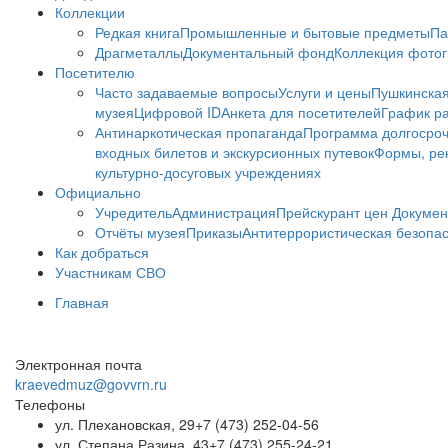
Коллекции
Редкая книга
Промышленные и бытовые предметы
Па
Драгметаллы
Документальный фонд
Коллекция фото
Посетителю
Часто задаваемые вопросы
Услуги и цены
Пушкинская
музея
Цифровой ID
Анкета для посетителей
График ра
Антинаркотическая пропаганда
Программа долгосро
входных билетов и экскурсионных путевок
Формы, рек
культурно-досуговых учреждениях
Официально
Учредитель
Администрация
Прейскурант цен
Докумен
Отчёты музея
Приказы
Антитеррористическая безопа
Как добраться
Участникам СВО
Главная
Электронная почта
kraevedmuz@govvrn.ru
Телефоны
ул. Плехановская, 29
+7 (473) 252-04-56
ул. Степана Разина, 43
+7 (473) 255-24-21