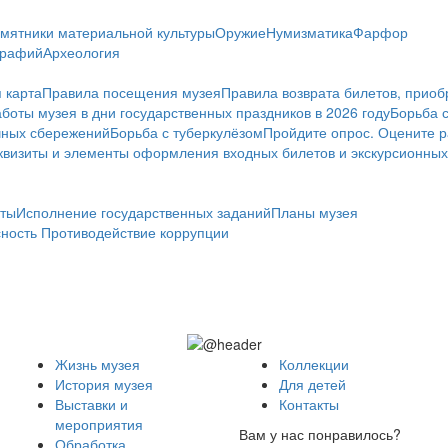
мятники материальной культуры
Оружие
Нумизматика
Фарфор
графий
Археология
 карта
Правила посещения музея
Правила возврата билетов, приоб
боты музея в дни государственных праздников в 2026 году
Борьба 
чных сбережений
Борьба с туберкулёзом
Пройдите опрос. Оцените р
визиты и элементы оформления входных билетов и экскурсионных
ты
Исполнение государственных заданий
Планы музея
сность
Противодействие коррупции
Жизнь музея
Коллекции
История музея
Для детей
Выставки и
Контакты
мероприятия
Вам у нас понравилось?
Обработка