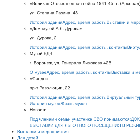
«Великая Отечественная война 1941-45 гг. (Арсенал
ул. Степана Разина, 43
История здания
Адрес, время работы
Выставки и мер
«Дом-музей А.Л. Дурова»
ул. Дурова, 2
История здания
Адрес, время работы, контакты
Вирту
Музей ВДВ
г. Воронеж, ул. Генерала Лизюкова 42В
О музее
Адрес, время работы, контакты
Выставки и м
«Фонды»
пр-т Революции, 22
История здания
Адрес, время работы
Виртуальный ту
История музея
Жизнь музея
Новости
Под членами семьи участника СВО понимаются:
ДОК
ВЫСТАВКИ ДЛЯ ЛЬГОТНОГО ПОСЕЩЕНИЯ В РЕЖ
Выставки и мероприятия
Для детей