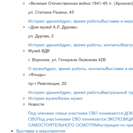
«Великая Отечественная война 1941-45 гг. (Арсенал
ул. Степана Разина, 43
История здания
Адрес, время работы
Выставки и мер
«Дом-музей А.Л. Дурова»
ул. Дурова, 2
История здания
Адрес, время работы, контакты
Вирту
Музей ВДВ
г. Воронеж, ул. Генерала Лизюкова 42В
О музее
Адрес, время работы, контакты
Выставки и м
«Фонды»
пр-т Революции, 22
История здания
Адрес, время работы
Виртуальный ту
История музея
Жизнь музея
Новости
Под членами семьи участника СВО понимаются:
ДОК
СВО
Под участниками СВО понимаются:
ЭКСПОЗИЦИ
САМОСТОЯТЕЛЬНОГО ОСМОТРА
Инструкция по пр
Выставки и мероприятия