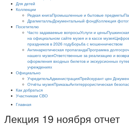
Для детей
Коллекции
Редкая книга
Промышленные и бытовые предметы
Па
Драгметаллы
Документальный фонд
Коллекция фото
Посетителю
Часто задаваемые вопросы
Услуги и цены
Пушкинская
на официальном сайте музея и в кассе музея
Цифров
праздников в 2026 году
Борьба с мошенничеством
Антинаркотическая пропаганда
Программа долгосро
нашего музея
Ответственные за реализацию и возвра
оформления входных билетов и экскурсионных путе
учреждениях
Официально
Учредитель
Администрация
Прейскурант цен
Докумен
Отчёты музея
Приказы
Антитеррористическая безопа
Как добраться
Участникам СВО
Главная
Лекция 19 ноября отчет