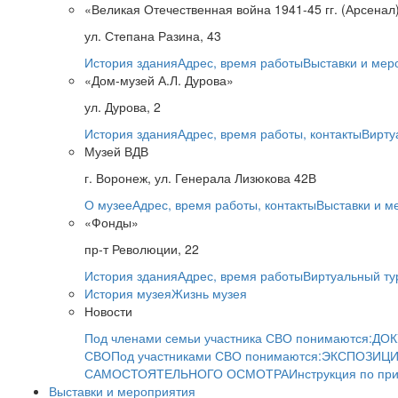
«Великая Отечественная война 1941-45 гг. (Арсенал
ул. Степана Разина, 43
История здания
Адрес, время работы
Выставки и мер
«Дом-музей А.Л. Дурова»
ул. Дурова, 2
История здания
Адрес, время работы, контакты
Вирту
Музей ВДВ
г. Воронеж, ул. Генерала Лизюкова 42В
О музее
Адрес, время работы, контакты
Выставки и м
«Фонды»
пр-т Революции, 22
История здания
Адрес, время работы
Виртуальный ту
История музея
Жизнь музея
Новости
Под членами семьи участника СВО понимаются:
ДОК
СВО
Под участниками СВО понимаются:
ЭКСПОЗИЦИ
САМОСТОЯТЕЛЬНОГО ОСМОТРА
Инструкция по пр
Выставки и мероприятия