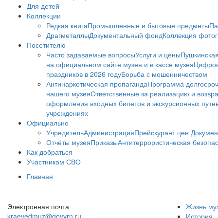
Для детей
Коллекции
Редкая книга
Промышленные и бытовые предметы
Па
Драгметаллы
Документальный фонд
Коллекция фото
Посетителю
Часто задаваемые вопросы
Услуги и цены
Пушкинская
на официальном сайте музея и в кассе музея
Цифров
праздников в 2026 году
Борьба с мошенничеством
Антинаркотическая пропаганда
Программа долгосро
нашего музея
Ответственные за реализацию и возвра
оформления входных билетов и экскурсионных путе
учреждениях
Официально
Учредитель
Администрация
Прейскурант цен
Докумен
Отчёты музея
Приказы
Антитеррористическая безопа
Как добраться
Участникам СВО
Главная
Электронная почта
Жизнь му
kraevedmuz@govvrn.ru
История