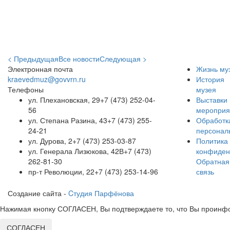
< Предыдущая
Все новости
Следующая >
Электронная почта
Жизнь му
kraevedmuz@govvrn.ru
История
Телефоны
музея
ул. Плехановская, 29
+7 (473) 252-04-
Выставки 
56
мероприя
ул. Степана Разина, 43
+7 (473) 255-
Обработк
24-21
персонал
ул. Дурова, 2
+7 (473) 253-03-87
Политика
ул. Генерала Лизюкова, 42В
+7 (473)
конфиден
262-81-30
Обратная
пр-т Революции, 22
+7 (473) 253-14-96
связь
Создание сайта -
Cтудия Парфёнова
Нажимая кнопку СОГЛАСЕН, Вы подтверждаете то, что Вы проинфо
СОГЛАСЕН