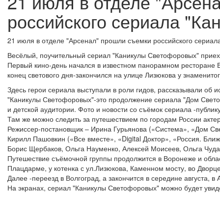
21 июля в отделе "Арсен
российского сериала "К
21 июля в отделе "Арсенал" прошли съемки российского сериал
Весёлый, поучительный сериал "Каникулы Светофоровых" приеха
Первый кино-день начался в известном панорамном ресторане В
конец светового дня-закончился на улице Лизюкова у знаменитог
Здесь герои сериала выступали в роли гидов, рассказывали об 
"Каникулы Светофоровых"-это продолжение сериала "Дом Светоф
и детской аудитории. Фото и новости со съёмок сериала -публикуе
Там же можно следить за путешествием по городам России акте
Режиссер-постановщик – Ирина Гурьянова («Система», «Дом Св
Кирилл Пашовкин («Все вместе», «Digital Доктор», «Россия. Бл
Борис Щербаков, Ольга Науменко, Алексей Моисеев, Ольга Чудак
Путешествие съёмочной группы продолжится в Воронеже и облас
Плацдарме, у котенка с ул.Лизюкова, Каменном мосту, во Дворце
Далее -переезд в Волгоград, а закончится в середине августа, в 
На экранах, сериал "Каникулы Светофоровых" можно будет увидет