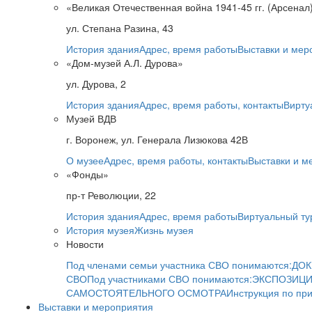
«Великая Отечественная война 1941-45 гг. (Арсенал
ул. Степана Разина, 43
История здания
Адрес, время работы
Выставки и мер
«Дом-музей А.Л. Дурова»
ул. Дурова, 2
История здания
Адрес, время работы, контакты
Вирту
Музей ВДВ
г. Воронеж, ул. Генерала Лизюкова 42В
О музее
Адрес, время работы, контакты
Выставки и м
«Фонды»
пр-т Революции, 22
История здания
Адрес, время работы
Виртуальный ту
История музея
Жизнь музея
Новости
Под членами семьи участника СВО понимаются:
ДОК
СВО
Под участниками СВО понимаются:
ЭКСПОЗИЦИ
САМОСТОЯТЕЛЬНОГО ОСМОТРА
Инструкция по пр
Выставки и мероприятия