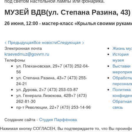
под светом настольной лампы или фонарика.
МУЗЕЙ ВДВ(ул. Степана Разина, 43)
26 июня, 12:00 - мастер-класс «Крылья своими рукам
< Предыдущая
Все новости
Следующая >
Электронная почта
Жизнь му
kraevedmuz@govvrn.ru
История
Телефоны
музея
ул. Плехановская, 29
+7 (473) 252-04-
Выставки 
56
мероприя
ул. Степана Разина, 43
+7 (473) 255-
Обработк
24-21
персонал
ул. Дурова, 2
+7 (473) 253-03-87
Политика
ул. Генерала Лизюкова, 42В
+7 (473)
конфиден
262-81-30
Обратная
пр-т Революции, 22
+7 (473) 253-14-96
связь
Создание сайта -
Cтудия Парфёнова
Нажимая кнопку СОГЛАСЕН, Вы подтверждаете то, что Вы проинфо