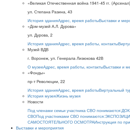
«Великая Отечественная война 1941-45 гг. (Арсенал
ул. Степана Разина, 43
История здания
Адрес, время работы
Выставки и мер
«Дом-музей А.Л. Дурова»
ул. Дурова, 2
История здания
Адрес, время работы, контакты
Вирту
Музей ВДВ
г. Воронеж, ул. Генерала Лизюкова 42В
О музее
Адрес, время работы, контакты
Выставки и м
«Фонды»
пр-т Революции, 22
История здания
Адрес, время работы
Виртуальный ту
История музея
Жизнь музея
Новости
Под членами семьи участника СВО понимаются:
ДОК
СВО
Под участниками СВО понимаются:
ЭКСПОЗИЦИ
САМОСТОЯТЕЛЬНОГО ОСМОТРА
Инструкция по пр
Выставки и мероприятия