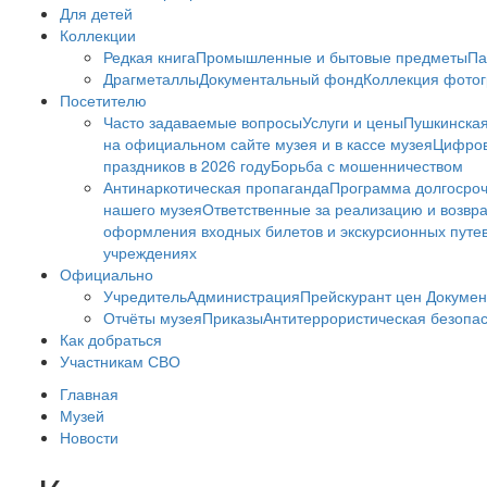
Для детей
Коллекции
Редкая книга
Промышленные и бытовые предметы
Па
Драгметаллы
Документальный фонд
Коллекция фото
Посетителю
Часто задаваемые вопросы
Услуги и цены
Пушкинская
на официальном сайте музея и в кассе музея
Цифров
праздников в 2026 году
Борьба с мошенничеством
Антинаркотическая пропаганда
Программа долгосро
нашего музея
Ответственные за реализацию и возвра
оформления входных билетов и экскурсионных путе
учреждениях
Официально
Учредитель
Администрация
Прейскурант цен
Докумен
Отчёты музея
Приказы
Антитеррористическая безопа
Как добраться
Участникам СВО
Главная
Музей
Новости