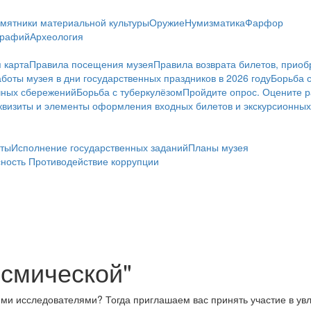
мятники материальной культуры
Оружие
Нумизматика
Фарфор
графий
Археология
 карта
Правила посещения музея
Правила возврата билетов, приоб
боты музея в дни государственных праздников в 2026 году
Борьба 
чных сбережений
Борьба с туберкулёзом
Пройдите опрос. Оцените р
визиты и элементы оформления входных билетов и экскурсионных
ты
Исполнение государственных заданий
Планы музея
сность
Противодействие коррупции
осмической"
ими исследователями? Тогда приглашаем вас принять участие в увл