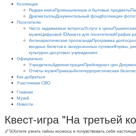
Коллекции
Редкая книга
Промышленные и бытовые предметы
Па
Драгметаллы
Документальный фонд
Коллекция фото
Посетителю
Часто задаваемые вопросы
Услуги и цены
Пушкинская
музея
Цифровой ID
Анкета для посетителей
График ра
Антинаркотическая пропаганда
Программа долгосро
входных билетов и экскурсионных путевок
Формы, рек
культурно-досуговых учреждениях
Официально
Учредитель
Администрация
Прейскурант цен
Докумен
Отчёты музея
Приказы
Антитеррористическая безопа
Как добраться
Участникам СВО
Главная
Музей
Новости
Квест-игра "На третьей к
🌌🚀Хотите узнать тайны космоса и почувствовать себя настоящ