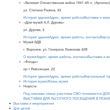
«Великая Отечественная война 1941-45 гг. (Арсенал
ул. Степана Разина, 43
История здания
Адрес, время работы
Выставки и мер
«Дом-музей А.Л. Дурова»
ул. Дурова, 2
История здания
Адрес, время работы, контакты
Вирту
Музей ВДВ
г. Воронеж, ул. Генерала Лизюкова 42В
О музее
Адрес, время работы, контакты
Выставки и м
«Фонды»
пр-т Революции, 22
История здания
Адрес, время работы
Виртуальный ту
История музея
Жизнь музея
Новости
Под членами семьи участника СВО понимаются:
ДОК
ВЫСТАВКИ ДЛЯ ЛЬГОТНОГО ПОСЕЩЕНИЯ В РЕЖ
Выставки и мероприятия
Для детей