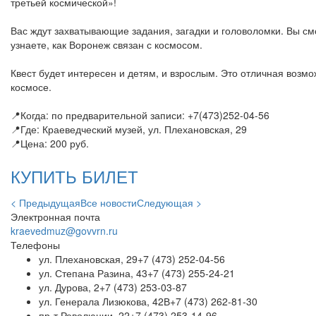
третьей космической»!
Вас ждут захватывающие задания, загадки и головоломки. Вы с
узнаете, как Воронеж связан с космосом.
Квест будет интересен и детям, и взрослым. Это отличная возмо
космосе.
📍Когда: по предварительной записи: +7(473)252-04-56
📍Где: Краеведческий музей, ул. Плехановская, 29
📍Цена: 200 руб.
КУПИТЬ БИЛЕТ
< Предыдущая
Все новости
Следующая >
Электронная почта
kraevedmuz@govvrn.ru
Телефоны
ул. Плехановская, 29
+7 (473) 252-04-56
ул. Степана Разина, 43
+7 (473) 255-24-21
ул. Дурова, 2
+7 (473) 253-03-87
ул. Генерала Лизюкова, 42В
+7 (473) 262-81-30
пр-т Революции, 22
+7 (473) 253-14-96