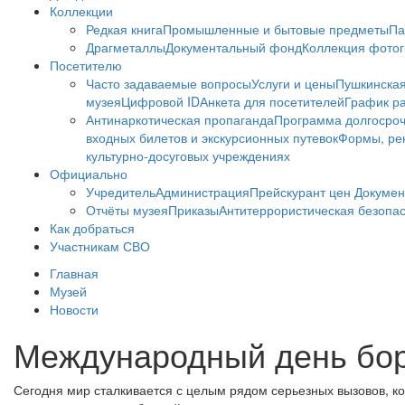
Коллекции
Редкая книга
Промышленные и бытовые предметы
Па
Драгметаллы
Документальный фонд
Коллекция фото
Посетителю
Часто задаваемые вопросы
Услуги и цены
Пушкинская
музея
Цифровой ID
Анкета для посетителей
График ра
Антинаркотическая пропаганда
Программа долгосро
входных билетов и экскурсионных путевок
Формы, рек
культурно-досуговых учреждениях
Официально
Учредитель
Администрация
Прейскурант цен
Докумен
Отчёты музея
Приказы
Антитеррористическая безопа
Как добраться
Участникам СВО
Главная
Музей
Новости
Международный день бор
Сегодня мир сталкивается с целым рядом серьезных вызовов, ко