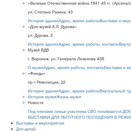
«Великая Отечественная война 1941-45 гг. (Арсенал
ул. Степана Разина, 43
История здания
Адрес, время работы
Выставки и мер
«Дом-музей А.Л. Дурова»
ул. Дурова, 2
История здания
Адрес, время работы, контакты
Вирту
Музей ВДВ
г. Воронеж, ул. Генерала Лизюкова 42В
О музее
Адрес, время работы, контакты
Выставки и м
«Фонды»
пр-т Революции, 22
История здания
Адрес, время работы
Виртуальный ту
История музея
Жизнь музея
Новости
Под членами семьи участника СВО понимаются:
ДОК
ВЫСТАВКИ ДЛЯ ЛЬГОТНОГО ПОСЕЩЕНИЯ В РЕЖ
Выставки и мероприятия
Для детей