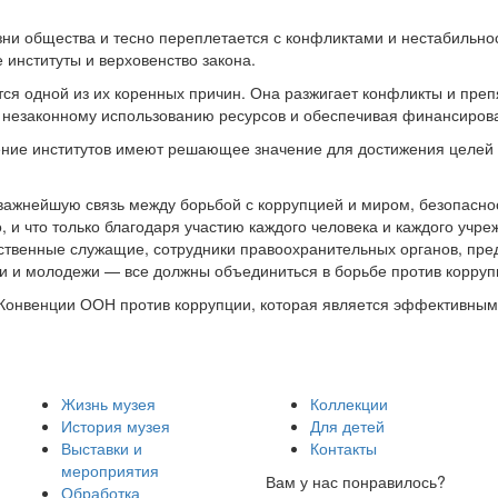
зни общества и тесно переплетается с конфликтами и нестабильнос
институты и верховенство закона.
тся одной из их коренных причин. Она разжигает конфликты и пре
уя незаконному использованию ресурсов и обеспечивая финансиро
ние институтов имеют решающее значение для достижения целей в
ажнейшую связь между борьбой с коррупцией и миром, безопаснос
, и что только благодаря участию каждого человека и каждого уч
рственные служащие, сотрудники правоохранительных органов, пре
ти и молодежи — все должны объединиться в борьбе против корруп
 Конвенции ООН против коррупции, которая является эффективны
Жизнь музея
Коллекции
История музея
Для детей
Выставки и
Контакты
мероприятия
Вам у нас понравилось?
Обработка