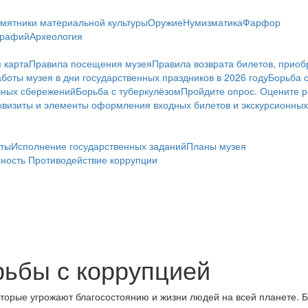
мятники материальной культуры
Оружие
Нумизматика
Фарфор
графий
Археология
 карта
Правила посещения музея
Правила возврата билетов, приоб
боты музея в дни государственных праздников в 2026 году
Борьба 
чных сбережений
Борьба с туберкулёзом
Пройдите опрос. Оцените р
визиты и элементы оформления входных билетов и экскурсионных
ты
Исполнение государственных заданий
Планы музея
сность
Противодействие коррупции
ьбы с коррупцией
торые угрожают благосостоянию и жизни людей на всей планете. Б