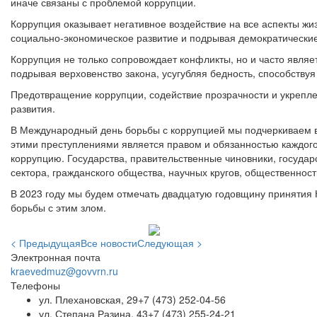
иначе связаны с проблемой коррупции.
Коррупция оказывает негативное воздействие на все аспекты жи
социально-экономическое развитие и подрывая демократические 
Коррупция не только сопровождает конфликты, но и часто являе
подрывая верховенство закона, усугубляя бедность, способств
Предотвращение коррупции, содействие прозрачности и укрепле
развития.
В Международный день борьбы с коррупцией мы подчеркиваем в
этими преступлениями является правом и обязанностью каждого
коррупцию. Государства, правительственные чиновники, госуда
сектора, гражданского общества, научных кругов, общественнос
В 2023 году мы будем отмечать двадцатую годовщину принятия
борьбы с этим злом.
< Предыдущая
Все новости
Следующая >
Электронная почта
kraevedmuz@govvrn.ru
Телефоны
ул. Плехановская, 29
+7 (473) 252-04-56
ул. Степана Разина, 43
+7 (473) 255-24-21