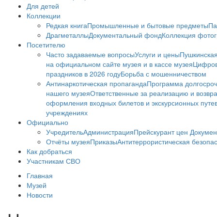
Для детей
Коллекции
Редкая книга
Промышленные и бытовые предметы
Па
Драгметаллы
Документальный фонд
Коллекция фото
Посетителю
Часто задаваемые вопросы
Услуги и цены
Пушкинская
на официальном сайте музея и в кассе музея
Цифров
праздников в 2026 году
Борьба с мошенничеством
Антинаркотическая пропаганда
Программа долгосро
нашего музея
Ответственные за реализацию и возвра
оформления входных билетов и экскурсионных путе
учреждениях
Официально
Учредитель
Администрация
Прейскурант цен
Докумен
Отчёты музея
Приказы
Антитеррористическая безопа
Как добраться
Участникам СВО
Главная
Музей
Новости