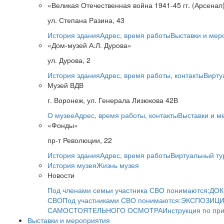
«Великая Отечественная война 1941-45 гг. (Арсенал
ул. Степана Разина, 43
История здания
Адрес, время работы
Выставки и мер
«Дом-музей А.Л. Дурова»
ул. Дурова, 2
История здания
Адрес, время работы, контакты
Вирту
Музей ВДВ
г. Воронеж, ул. Генерала Лизюкова 42В
О музее
Адрес, время работы, контакты
Выставки и м
«Фонды»
пр-т Революции, 22
История здания
Адрес, время работы
Виртуальный ту
История музея
Жизнь музея
Новости
Под членами семьи участника СВО понимаются:
ДОК
СВО
Под участниками СВО понимаются:
ЭКСПОЗИЦИ
САМОСТОЯТЕЛЬНОГО ОСМОТРА
Инструкция по пр
Выставки и мероприятия