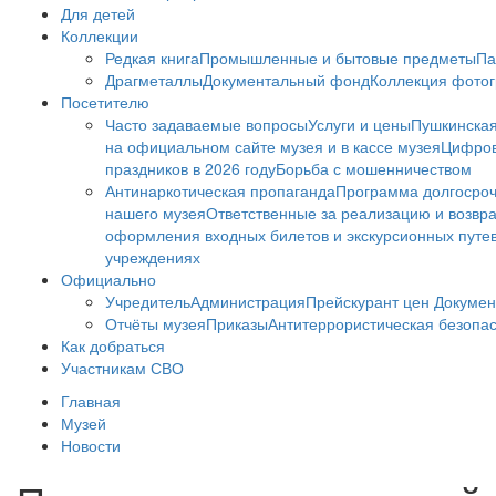
Для детей
Коллекции
Редкая книга
Промышленные и бытовые предметы
Па
Драгметаллы
Документальный фонд
Коллекция фото
Посетителю
Часто задаваемые вопросы
Услуги и цены
Пушкинская
на официальном сайте музея и в кассе музея
Цифров
праздников в 2026 году
Борьба с мошенничеством
Антинаркотическая пропаганда
Программа долгосро
нашего музея
Ответственные за реализацию и возвра
оформления входных билетов и экскурсионных путе
учреждениях
Официально
Учредитель
Администрация
Прейскурант цен
Докумен
Отчёты музея
Приказы
Антитеррористическая безопа
Как добраться
Участникам СВО
Главная
Музей
Новости