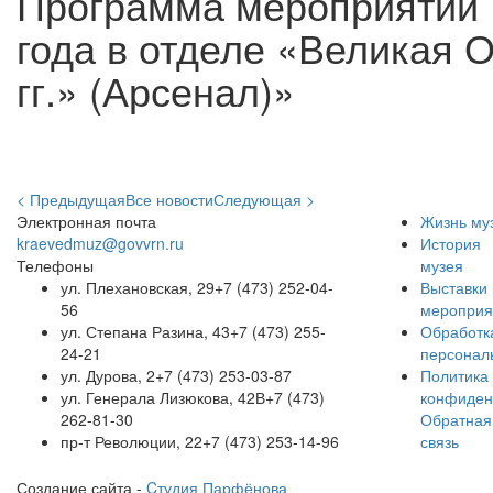
Программа мероприятий 
года в отделе «Великая 
гг.» (Арсенал)»
< Предыдущая
Все новости
Следующая >
Электронная почта
Жизнь му
kraevedmuz@govvrn.ru
История
Телефоны
музея
ул. Плехановская, 29
+7 (473) 252-04-
Выставки 
56
мероприя
ул. Степана Разина, 43
+7 (473) 255-
Обработк
24-21
персонал
ул. Дурова, 2
+7 (473) 253-03-87
Политика
ул. Генерала Лизюкова, 42В
+7 (473)
конфиден
262-81-30
Обратная
пр-т Революции, 22
+7 (473) 253-14-96
связь
Создание сайта -
Cтудия Парфёнова