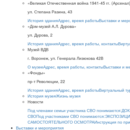
«Великая Отечественная война 1941-45 гг. (Арсенал
ул. Степана Разина, 43
История здания
Адрес, время работы
Выставки и мер
«Дом-музей А.Л. Дурова»
ул. Дурова, 2
История здания
Адрес, время работы, контакты
Вирту
Музей ВДВ
г. Воронеж, ул. Генерала Лизюкова 42В
О музее
Адрес, время работы, контакты
Выставки и м
«Фонды»
пр-т Революции, 22
История здания
Адрес, время работы
Виртуальный ту
История музея
Жизнь музея
Новости
Под членами семьи участника СВО понимаются:
ДОК
СВО
Под участниками СВО понимаются:
ЭКСПОЗИЦИ
САМОСТОЯТЕЛЬНОГО ОСМОТРА
Инструкция по пр
Выставки и мероприятия