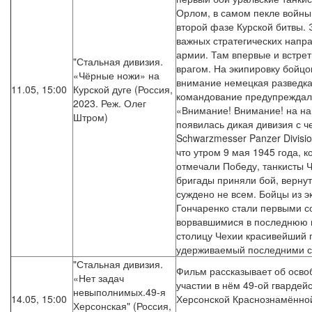
Орлом, в самом пекле войны,
второй фазе Курской битвы. 
важных стратегических напр
армии. Там впервые и встрет
"Стальная дивизия.
врагом. На экипировку бойцо
«Чёрные ножи» на
внимание немецкая разведка
11.05, 15:00
Курской дуге (Россия,
командование предупреждало
2023. Реж. Олег
«Внимание! Внимание! на н
Штром)
появилась дикая дивизия с 
Schwarzmesser Panzer Divisio
что утром 9 мая 1945 года, ко
отмечали Победу, танкисты 
бригады приняли бой, вернут
суждено не всем. Бойцы из 
Гончаренко стали первыми с
ворвавшимися в последнюю 
столицу Чехии красивейший 
удерживаемый последними 
"Стальная дивизия.
Фильм рассказывает об осво
«Нет задач
участии в нём 49-ой гвардей
невыполнимых.49-я
14.05, 15:00
Херсонской Краснознамённо
Херсонская" (Россия,