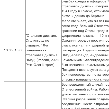
судьбах солдат и офицеров 
стрелковой дивизии, котора
1941 году в Томске, отличил
битве и дошла до Берлина.
Мало кто знает, что 80 лет 
всего хода Великой Отечест
сражении под Сталинградом 
"Стальная дивизия.
удерживали чекисты — 10-я 
Сталинград не
Охраняя город от преступно
отдадим. 10-я
оказались на пути ударной г
10.05, 15:00
специальная
гитлеровцев. Будучи команд
стрелковая дивизия
НКВД Александр, Андреевич
НКВД" (Россия, 2023.
начальником Сталинградского
Реж. Олег Штром)
был назначен начальником у
Пятьдесят шесть суток вела
бои непосредственно за горо
опасных направлениях к нем
Беспрецедентный случай пе
Отечественной войны. Рабоч
уральских танкостроительных
Сталина разрешения создать
соединение. После отправки 
первый бой уральские танки