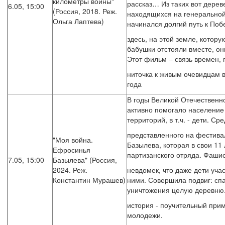
километры войны"
рассказ… Из таких вот дерев
6.05, 15:00
(Россия, 2018. Реж.
находящихся на генеральной
Ольга Лаптева)
начинался долгий путь к Поб
здесь, на этой земле, котор
бабушки отстояли вместе, он
Этот фильм – связь времен,
ниточка к живым очевидцам 
года
В годы Великой Отечественн
активно помогало население
территорий, в т.ч. - дети. Ср
представленного на фестив
"Моя война.
Базылева, которая в свои 11 
Ефросинья
партизанского отряда. Фаши
7.05, 15:00
Базылева" (Россия,
2024. Реж.
невдомек, что даже дети учас
Константин Мурашев)
ними. Совершила подвиг: спа
уничтожения целую деревню.
история - поучительный при
молодежи.