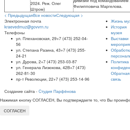
дивизии под командованием 
2024. Реж. Олег
Филипповича Маргелова.
Штром)
< Предыдущая
Все новости
Следующая >
Электронная почта
Жизнь му
kraevedmuz@govvrn.ru
История
Телефоны
музея
ул. Плехановская, 29
+7 (473) 252-04-
Выставки 
56
мероприя
ул. Степана Разина, 43
+7 (473) 255-
Обработк
24-21
персонал
ул. Дурова, 2
+7 (473) 253-03-87
Политика
ул. Генерала Лизюкова, 42В
+7 (473)
конфиден
262-81-30
Обратная
пр-т Революции, 22
+7 (473) 253-14-96
связь
Создание сайта -
Cтудия Парфёнова
Нажимая кнопку СОГЛАСЕН, Вы подтверждаете то, что Вы проинфо
СОГЛАСЕН