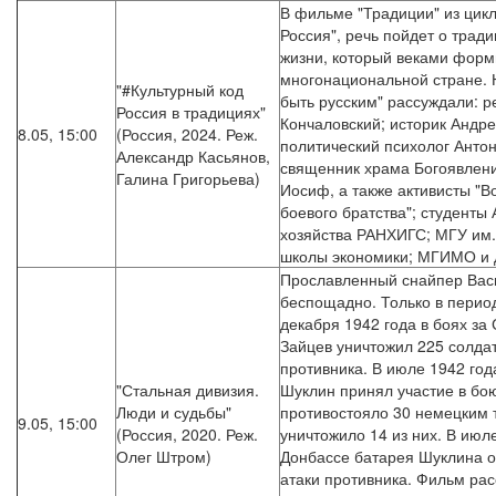
В фильме "Традиции" из цикл
Россия", речь пойдет о трад
жизни, который веками форм
многонациональной стране. Н
"#Культурный код
быть русским" рассуждали: 
Россия в традициях"
Кончаловский; историк Андр
8.05, 15:00
(Россия, 2024. Реж.
политический психолог Анто
Александр Касьянов,
священник храма Богоявлени
Галина Григорьева)
Иосиф, а также активисты "В
боевого братства"; студенты
хозяйства РАНХИГС; МГУ им
школы экономики; МГИМО и д
Прославленный снайпер Васи
беспощадно. Только в период
декабря 1942 года в боях за
Зайцев уничтожил 225 солда
противника. В июле 1942 год
"Стальная дивизия.
Шуклин принял участие в бою
Люди и судьбы"
противостояло 30 немецким 
9.05, 15:00
(Россия, 2020. Реж.
уничтожило 14 из них. В июл
Олег Штром)
Донбассе батарея Шуклина о
атаки противника. Фильм рас