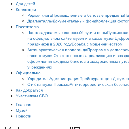
Для детей
Коллекции
Редкая книга
Промышленные и бытовые предметы
Па
Драгметаллы
Документальный фонд
Коллекция фото
Посетителю
Часто задаваемые вопросы
Услуги и цены
Пушкинская
на официальном сайте музея и в кассе музея
Цифров
праздников в 2026 году
Борьба с мошенничеством
Антинаркотическая пропаганда
Программа долгосро
нашего музея
Ответственные за реализацию и возвра
оформления входных билетов и экскурсионных путе
учреждениях
Официально
Учредитель
Администрация
Прейскурант цен
Докумен
Отчёты музея
Приказы
Антитеррористическая безопа
Как добраться
Участникам СВО
Главная
Музей
Новости