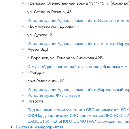
«Великая Отечественная война 1941-45 гг. (Арсенал
ул. Степана Разина, 43
История здания
Адрес, время работы
Выставки и мер
«Дом-музей А.Л. Дурова»
ул. Дурова, 2
История здания
Адрес, время работы, контакты
Вирту
Музей ВДВ
г. Воронеж, ул. Генерала Лизюкова 42В
О музее
Адрес, время работы, контакты
Выставки и м
«Фонды»
пр-т Революции, 22
История здания
Адрес, время работы
Виртуальный ту
История музея
Жизнь музея
Новости
Под членами семьи участника СВО понимаются:
ДОК
СВО
Под участниками СВО понимаются:
ЭКСПОЗИЦИ
САМОСТОЯТЕЛЬНОГО ОСМОТРА
Инструкция по пр
Выставки и мероприятия