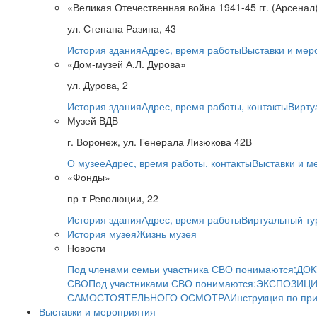
«Великая Отечественная война 1941-45 гг. (Арсенал
ул. Степана Разина, 43
История здания
Адрес, время работы
Выставки и мер
«Дом-музей А.Л. Дурова»
ул. Дурова, 2
История здания
Адрес, время работы, контакты
Вирту
Музей ВДВ
г. Воронеж, ул. Генерала Лизюкова 42В
О музее
Адрес, время работы, контакты
Выставки и м
«Фонды»
пр-т Революции, 22
История здания
Адрес, время работы
Виртуальный ту
История музея
Жизнь музея
Новости
Под членами семьи участника СВО понимаются:
ДОК
СВО
Под участниками СВО понимаются:
ЭКСПОЗИЦИ
САМОСТОЯТЕЛЬНОГО ОСМОТРА
Инструкция по пр
Выставки и мероприятия