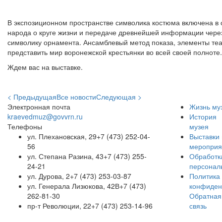
В экспозиционном пространстве символика костюма включена в
народа о круге жизни и передаче древнейшей информации чере
символику орнамента. Ансамблевый метод показа, элементы теа
представить мир воронежской крестьянки во всей своей полноте.
Ждем вас на выставке.
< Предыдущая
Все новости
Следующая >
Электронная почта
Жизнь му
kraevedmuz@govvrn.ru
История
Телефоны
музея
ул. Плехановская, 29
+7 (473) 252-04-
Выставки 
56
мероприя
ул. Степана Разина, 43
+7 (473) 255-
Обработк
24-21
персонал
ул. Дурова, 2
+7 (473) 253-03-87
Политика
ул. Генерала Лизюкова, 42В
+7 (473)
конфиден
262-81-30
Обратная
пр-т Революции, 22
+7 (473) 253-14-96
связь