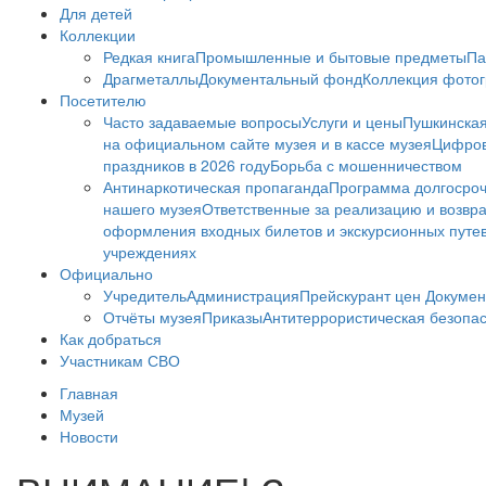
Для детей
Коллекции
Редкая книга
Промышленные и бытовые предметы
Па
Драгметаллы
Документальный фонд
Коллекция фото
Посетителю
Часто задаваемые вопросы
Услуги и цены
Пушкинская
на официальном сайте музея и в кассе музея
Цифров
праздников в 2026 году
Борьба с мошенничеством
Антинаркотическая пропаганда
Программа долгосро
нашего музея
Ответственные за реализацию и возвра
оформления входных билетов и экскурсионных путе
учреждениях
Официально
Учредитель
Администрация
Прейскурант цен
Докумен
Отчёты музея
Приказы
Антитеррористическая безопа
Как добраться
Участникам СВО
Главная
Музей
Новости