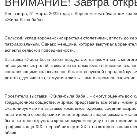
ВНИМАНИЕ! Завтра откры
Уже завтра, 31 марта 2023 года, в Воронежском областном краев
«Жила-была баба».
Сельский уклад воронежских крестьян столетиями, вплоть до се
патриархальным. Однако женщина, которая выступала хранител
аспекты сельской повседневности.
Выставка «Жила-была баба» предлагает ознакомиться с многогр
её социальных ролей, каждая из которых имела огромное значе
составляющими колоссальное богатство русской народной культ
детство, девичество, замужняя жизнь – имел огромное значение
Посетители выставки «Жила-была баба…» смогут оценить всю сл
традиционном обществе. А зримо представить все этапы жизни 
Экспонируемые на выставке комплексы одежды, средний возраст
посетителей своеобразие и неповторимость воронежского кост
быта, которое окружали крестьянскую женщину на протяжении в
графика конца XIX - первой четверти ХХ в. на которых запечат
облик.