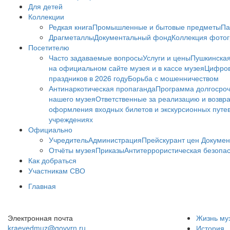
Для детей
Коллекции
Редкая книга
Промышленные и бытовые предметы
Па
Драгметаллы
Документальный фонд
Коллекция фото
Посетителю
Часто задаваемые вопросы
Услуги и цены
Пушкинская
на официальном сайте музея и в кассе музея
Цифров
праздников в 2026 году
Борьба с мошенничеством
Антинаркотическая пропаганда
Программа долгосро
нашего музея
Ответственные за реализацию и возвра
оформления входных билетов и экскурсионных путе
учреждениях
Официально
Учредитель
Администрация
Прейскурант цен
Докумен
Отчёты музея
Приказы
Антитеррористическая безопа
Как добраться
Участникам СВО
Главная
Электронная почта
Жизнь му
kraevedmuz@govvrn.ru
История