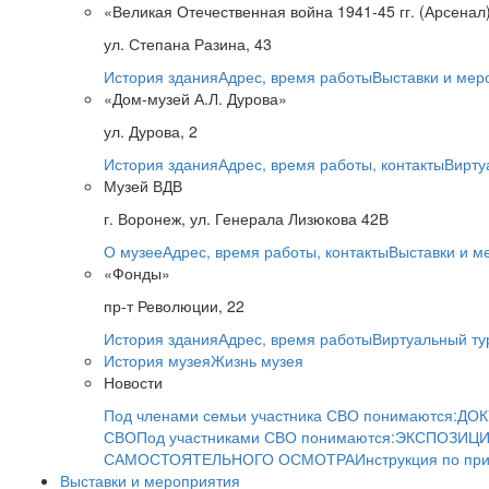
«Великая Отечественная война 1941-45 гг. (Арсенал
ул. Степана Разина, 43
История здания
Адрес, время работы
Выставки и мер
«Дом-музей А.Л. Дурова»
ул. Дурова, 2
История здания
Адрес, время работы, контакты
Вирту
Музей ВДВ
г. Воронеж, ул. Генерала Лизюкова 42В
О музее
Адрес, время работы, контакты
Выставки и м
«Фонды»
пр-т Революции, 22
История здания
Адрес, время работы
Виртуальный ту
История музея
Жизнь музея
Новости
Под членами семьи участника СВО понимаются:
ДОК
СВО
Под участниками СВО понимаются:
ЭКСПОЗИЦИ
САМОСТОЯТЕЛЬНОГО ОСМОТРА
Инструкция по пр
Выставки и мероприятия