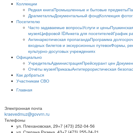
Коллекции
Редкая книга
Промышленные и бытовые предметы
Па
Драгметаллы
Документальный фонд
Коллекция фото
Посетителю
Часто задаваемые вопросы
Услуги и цены
Пушкинская
музея
Цифровой ID
Анкета для посетителей
График ра
Антинаркотическая пропаганда
Программа долгосро
входных билетов и экскурсионных путевок
Формы, рек
культурно-досуговых учреждениях
Официально
Учредитель
Администрация
Прейскурант цен
Докумен
Отчёты музея
Приказы
Антитеррористическая безопа
Как добраться
Участникам СВО
Главная
Электронная почта
kraevedmuz@govvrn.ru
Телефоны
ул. Плехановская, 29
+7 (473) 252-04-56
ул. Степана Разина, 43
+7 (473) 255-24-21