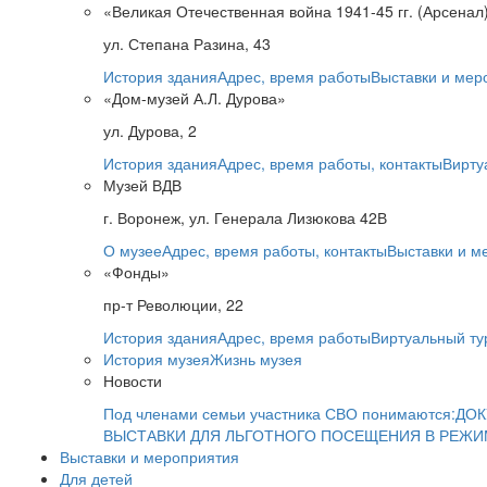
«Великая Отечественная война 1941-45 гг. (Арсенал
ул. Степана Разина, 43
История здания
Адрес, время работы
Выставки и мер
«Дом-музей А.Л. Дурова»
ул. Дурова, 2
История здания
Адрес, время работы, контакты
Вирту
Музей ВДВ
г. Воронеж, ул. Генерала Лизюкова 42В
О музее
Адрес, время работы, контакты
Выставки и м
«Фонды»
пр-т Революции, 22
История здания
Адрес, время работы
Виртуальный ту
История музея
Жизнь музея
Новости
Под членами семьи участника СВО понимаются:
ДОК
ВЫСТАВКИ ДЛЯ ЛЬГОТНОГО ПОСЕЩЕНИЯ В РЕЖ
Выставки и мероприятия
Для детей