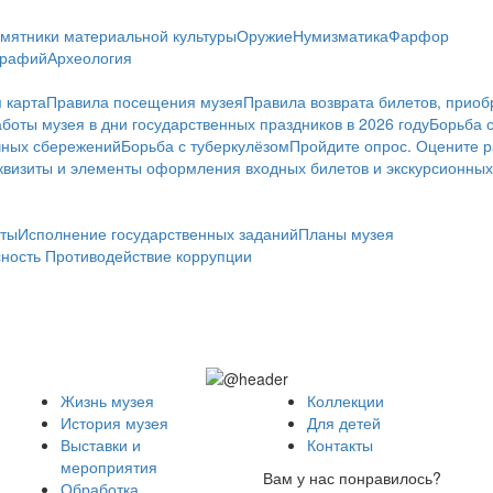
мятники материальной культуры
Оружие
Нумизматика
Фарфор
графий
Археология
 карта
Правила посещения музея
Правила возврата билетов, приоб
боты музея в дни государственных праздников в 2026 году
Борьба 
чных сбережений
Борьба с туберкулёзом
Пройдите опрос. Оцените р
визиты и элементы оформления входных билетов и экскурсионных
ты
Исполнение государственных заданий
Планы музея
сность
Противодействие коррупции
Жизнь музея
Коллекции
История музея
Для детей
Выставки и
Контакты
мероприятия
Вам у нас понравилось?
Обработка