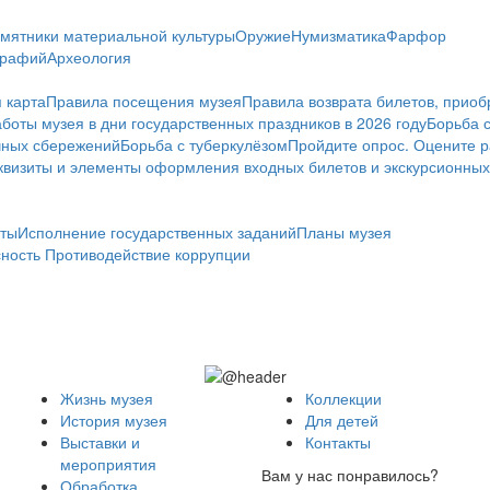
мятники материальной культуры
Оружие
Нумизматика
Фарфор
графий
Археология
 карта
Правила посещения музея
Правила возврата билетов, приоб
боты музея в дни государственных праздников в 2026 году
Борьба 
чных сбережений
Борьба с туберкулёзом
Пройдите опрос. Оцените р
визиты и элементы оформления входных билетов и экскурсионных
ты
Исполнение государственных заданий
Планы музея
сность
Противодействие коррупции
Жизнь музея
Коллекции
История музея
Для детей
Выставки и
Контакты
мероприятия
Вам у нас понравилось?
Обработка