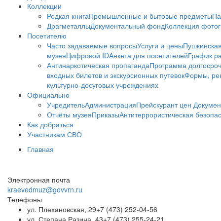
Коллекции
Редкая книга
Промышленные и бытовые предметы
Па
Драгметаллы
Документальный фонд
Коллекция фото
Посетителю
Часто задаваемые вопросы
Услуги и цены
Пушкинская
музея
Цифровой ID
Анкета для посетителей
График ра
Антинаркотическая пропаганда
Программа долгосро
входных билетов и экскурсионных путевок
Формы, рек
культурно-досуговых учреждениях
Официально
Учредитель
Администрация
Прейскурант цен
Докумен
Отчёты музея
Приказы
Антитеррористическая безопа
Как добраться
Участникам СВО
Главная
Электронная почта
kraevedmuz@govvrn.ru
Телефоны
ул. Плехановская, 29
+7 (473) 252-04-56
ул. Степана Разина, 43
+7 (473) 255-24-21