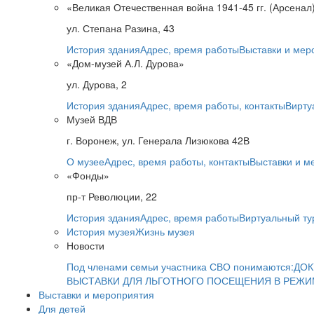
«Великая Отечественная война 1941-45 гг. (Арсенал
ул. Степана Разина, 43
История здания
Адрес, время работы
Выставки и мер
«Дом-музей А.Л. Дурова»
ул. Дурова, 2
История здания
Адрес, время работы, контакты
Вирту
Музей ВДВ
г. Воронеж, ул. Генерала Лизюкова 42В
О музее
Адрес, время работы, контакты
Выставки и м
«Фонды»
пр-т Революции, 22
История здания
Адрес, время работы
Виртуальный ту
История музея
Жизнь музея
Новости
Под членами семьи участника СВО понимаются:
ДОК
ВЫСТАВКИ ДЛЯ ЛЬГОТНОГО ПОСЕЩЕНИЯ В РЕЖ
Выставки и мероприятия
Для детей