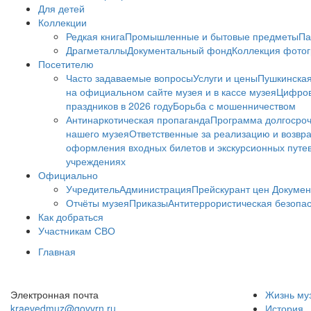
Для детей
Коллекции
Редкая книга
Промышленные и бытовые предметы
Па
Драгметаллы
Документальный фонд
Коллекция фото
Посетителю
Часто задаваемые вопросы
Услуги и цены
Пушкинская
на официальном сайте музея и в кассе музея
Цифров
праздников в 2026 году
Борьба с мошенничеством
Антинаркотическая пропаганда
Программа долгосро
нашего музея
Ответственные за реализацию и возвра
оформления входных билетов и экскурсионных путе
учреждениях
Официально
Учредитель
Администрация
Прейскурант цен
Докумен
Отчёты музея
Приказы
Антитеррористическая безопа
Как добраться
Участникам СВО
Главная
Электронная почта
Жизнь му
kraevedmuz@govvrn.ru
История