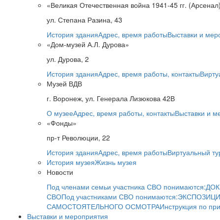
«Великая Отечественная война 1941-45 гг. (Арсенал
ул. Степана Разина, 43
История здания
Адрес, время работы
Выставки и мер
«Дом-музей А.Л. Дурова»
ул. Дурова, 2
История здания
Адрес, время работы, контакты
Вирту
Музей ВДВ
г. Воронеж, ул. Генерала Лизюкова 42В
О музее
Адрес, время работы, контакты
Выставки и м
«Фонды»
пр-т Революции, 22
История здания
Адрес, время работы
Виртуальный ту
История музея
Жизнь музея
Новости
Под членами семьи участника СВО понимаются:
ДОК
СВО
Под участниками СВО понимаются:
ЭКСПОЗИЦИ
САМОСТОЯТЕЛЬНОГО ОСМОТРА
Инструкция по пр
Выставки и мероприятия