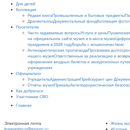
Для детей
Коллекции
Редкая книга
Промышленные и бытовые предметы
Па
Драгметаллы
Документальный фонд
Коллекция фото
Посетителю
Часто задаваемые вопросы
Услуги и цены
Пушкинская
на официальном сайте музея и в кассе музея
Цифров
праздников в 2026 году
Борьба с мошенничеством
Антинаркотическая пропаганда
Программа долгосро
нашего музея
Ответственные за реализацию и возвра
оформления входных билетов и экскурсионных путе
учреждениях
Официально
Учредитель
Администрация
Прейскурант цен
Докумен
Отчёты музея
Приказы
Антитеррористическая безопа
Как добраться
Участникам СВО
Главная
Электронная почта
Жизнь му
kraevedmuz@govvrn.ru
История