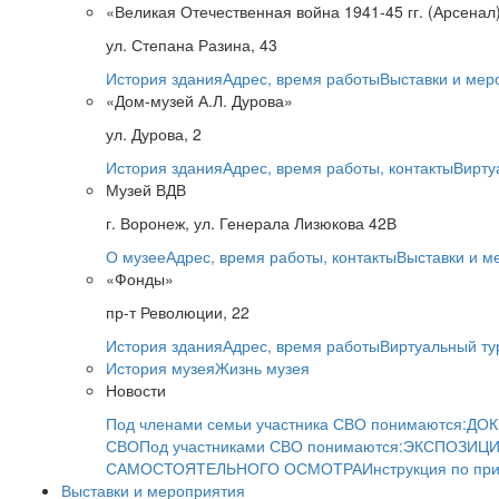
«Великая Отечественная война 1941-45 гг. (Арсенал
ул. Степана Разина, 43
История здания
Адрес, время работы
Выставки и мер
«Дом-музей А.Л. Дурова»
ул. Дурова, 2
История здания
Адрес, время работы, контакты
Вирту
Музей ВДВ
г. Воронеж, ул. Генерала Лизюкова 42В
О музее
Адрес, время работы, контакты
Выставки и м
«Фонды»
пр-т Революции, 22
История здания
Адрес, время работы
Виртуальный ту
История музея
Жизнь музея
Новости
Под членами семьи участника СВО понимаются:
ДОК
СВО
Под участниками СВО понимаются:
ЭКСПОЗИЦИ
САМОСТОЯТЕЛЬНОГО ОСМОТРА
Инструкция по пр
Выставки и мероприятия