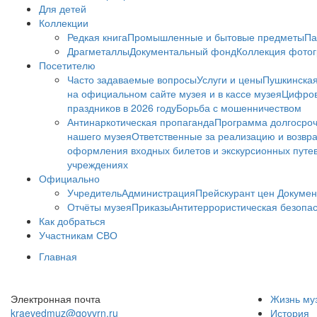
Для детей
Коллекции
Редкая книга
Промышленные и бытовые предметы
Па
Драгметаллы
Документальный фонд
Коллекция фото
Посетителю
Часто задаваемые вопросы
Услуги и цены
Пушкинская
на официальном сайте музея и в кассе музея
Цифров
праздников в 2026 году
Борьба с мошенничеством
Антинаркотическая пропаганда
Программа долгосро
нашего музея
Ответственные за реализацию и возвра
оформления входных билетов и экскурсионных путе
учреждениях
Официально
Учредитель
Администрация
Прейскурант цен
Докумен
Отчёты музея
Приказы
Антитеррористическая безопа
Как добраться
Участникам СВО
Главная
Электронная почта
Жизнь му
kraevedmuz@govvrn.ru
История