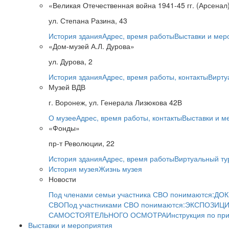
«Великая Отечественная война 1941-45 гг. (Арсенал
ул. Степана Разина, 43
История здания
Адрес, время работы
Выставки и мер
«Дом-музей А.Л. Дурова»
ул. Дурова, 2
История здания
Адрес, время работы, контакты
Вирту
Музей ВДВ
г. Воронеж, ул. Генерала Лизюкова 42В
О музее
Адрес, время работы, контакты
Выставки и м
«Фонды»
пр-т Революции, 22
История здания
Адрес, время работы
Виртуальный ту
История музея
Жизнь музея
Новости
Под членами семьи участника СВО понимаются:
ДОК
СВО
Под участниками СВО понимаются:
ЭКСПОЗИЦИ
САМОСТОЯТЕЛЬНОГО ОСМОТРА
Инструкция по пр
Выставки и мероприятия