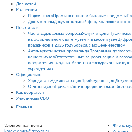
Для детей
Коллекции
Редкая книга
Промышленные и бытовые предметы
Па
Драгметаллы
Документальный фонд
Коллекция фото
Посетителю
Часто задаваемые вопросы
Услуги и цены
Пушкинская
на официальном сайте музея и в кассе музея
Цифров
праздников в 2026 году
Борьба с мошенничеством
Антинаркотическая пропаганда
Программа долгосро
нашего музея
Ответственные за реализацию и возвра
оформления входных билетов и экскурсионных путе
учреждениях
Официально
Учредитель
Администрация
Прейскурант цен
Докумен
Отчёты музея
Приказы
Антитеррористическая безопа
Как добраться
Участникам СВО
Главная
Электронная почта
Жизнь му
kraevedmuz@govvrn.ru
История