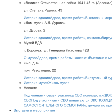
«Великая Отечественная война 1941-45 гг. (Арсенал
ул. Степана Разина, 43
История здания
Адрес, время работы
Выставки и мер
«Дом-музей А.Л. Дурова»
ул. Дурова, 2
История здания
Адрес, время работы, контакты
Вирту
Музей ВДВ
г. Воронеж, ул. Генерала Лизюкова 42В
О музее
Адрес, время работы, контакты
Выставки и м
«Фонды»
пр-т Революции, 22
История здания
Адрес, время работы
Виртуальный ту
История музея
Жизнь музея
Новости
Под членами семьи участника СВО понимаются:
ДОК
СВО
Под участниками СВО понимаются:
ЭКСПОЗИЦИ
САМОСТОЯТЕЛЬНОГО ОСМОТРА
Инструкция по пр
Выставки и мероприятия