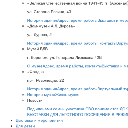
«Великая Отечественная война 1941-45 гг. (Арсенал
ул. Степана Разина, 43
История здания
Адрес, время работы
Выставки и мер
«Дом-музей А.Л. Дурова»
ул. Дурова, 2
История здания
Адрес, время работы, контакты
Вирту
Музей ВДВ
г. Воронеж, ул. Генерала Лизюкова 42В
О музее
Адрес, время работы, контакты
Выставки и м
«Фонды»
пр-т Революции, 22
История здания
Адрес, время работы
Виртуальный ту
История музея
Жизнь музея
Новости
Под членами семьи участника СВО понимаются:
ДОК
ВЫСТАВКИ ДЛЯ ЛЬГОТНОГО ПОСЕЩЕНИЯ В РЕЖ
Выставки и мероприятия
Для детей