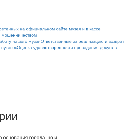
ретенных на официальном сайте музея и в кассе
с мошенничеством
аботу нашего музея
Ответственные за реализацию и возврат
 путевок
Оценка удовлетворенности проведения досуга в
ории
 основания города, но и