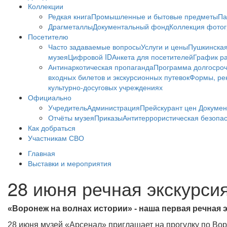
Коллекции
Редкая книга
Промышленные и бытовые предметы
Па
Драгметаллы
Документальный фонд
Коллекция фото
Посетителю
Часто задаваемые вопросы
Услуги и цены
Пушкинская
музея
Цифровой ID
Анкета для посетителей
График ра
Антинаркотическая пропаганда
Программа долгосро
входных билетов и экскурсионных путевок
Формы, рек
культурно-досуговых учреждениях
Официально
Учредитель
Администрация
Прейскурант цен
Докумен
Отчёты музея
Приказы
Антитеррористическая безопа
Как добраться
Участникам СВО
Главная
Выставки и мероприятия
28 июня речная экскурси
«Воронеж на волнах истории» - наша первая речная 
28 июня музей «Арсенал» приглашает на прогулку по Во