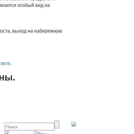
ывается особый вид на
моста, выход на набережную
такте
.
ны.