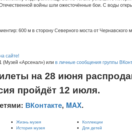
й Отечественной войны шли ожесточённые бои. С воды откр
иентир: 600 м в сторону Северного моста от Чернавского 
на сайте!
1 (Музей «Арсенал») или
в личные сообщения группы ВКон
еты на 28 июня распрода
ия пройдёт 12 июля.
сетями:
ВКонтакте
,
MAX
.
Жизнь музея
Коллекции
История музея
Для детей