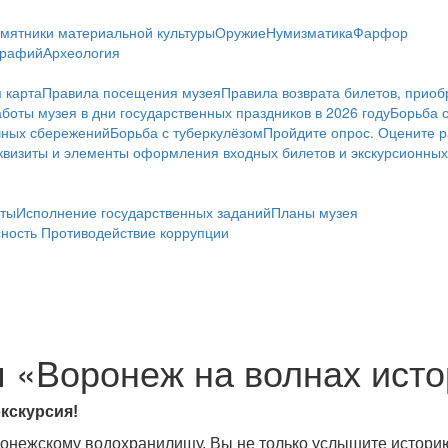
мятники материальной культуры
Оружие
Нумизматика
Фарфор
графий
Археология
 карта
Правила посещения музея
Правила возврата билетов, приоб
боты музея в дни государственных праздников в 2026 году
Борьба 
чных сбережений
Борьба с туберкулёзом
Пройдите опрос. Оцените р
визиты и элементы оформления входных билетов и экскурсионных
ты
Исполнение государственных заданий
Планы музея
сность
Противодействие коррупции
я «Воронеж на волнах ист
экскурсия!
ронежскому водохранилищу. Вы не только услышите историю