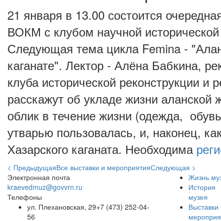
21 января в 13.00 состоится очередна
ВОКМ с клубом научной исторической 
Следующая тема цикла Femina - "Ала
каганате". Лектор - Алёна Бабкина, ре
клуба исторической реконструкции и 
расскажут об укладе жизни аланской 
облик в течение жизни (одежда, обувь
утварью пользовалась, и, наконец, ка
Хазарского каганата.
Необходима
рег
< Предыдущая
Все выставки и мероприятия
Следующая >
Электронная почта
Жизнь му
kraevedmuz@govvrn.ru
История
Телефоны
музея
ул. Плехановская, 29
+7 (473) 252-04-
Выставки 
56
мероприя