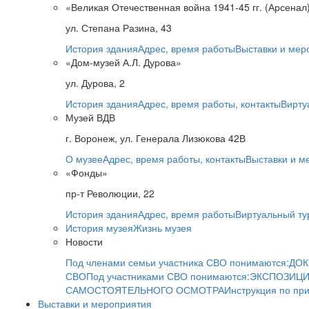
«Великая Отечественная война 1941-45 гг. (Арсенал
ул. Степана Разина, 43
История здания
Адрес, время работы
Выставки и мер
«Дом-музей А.Л. Дурова»
ул. Дурова, 2
История здания
Адрес, время работы, контакты
Вирту
Музей ВДВ
г. Воронеж, ул. Генерала Лизюкова 42В
О музее
Адрес, время работы, контакты
Выставки и м
«Фонды»
пр-т Революции, 22
История здания
Адрес, время работы
Виртуальный ту
История музея
Жизнь музея
Новости
Под членами семьи участника СВО понимаются:
ДОК
СВО
Под участниками СВО понимаются:
ЭКСПОЗИЦИ
САМОСТОЯТЕЛЬНОГО ОСМОТРА
Инструкция по пр
Выставки и мероприятия