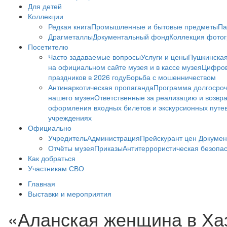
Для детей
Коллекции
Редкая книга
Промышленные и бытовые предметы
Па
Драгметаллы
Документальный фонд
Коллекция фото
Посетителю
Часто задаваемые вопросы
Услуги и цены
Пушкинская
на официальном сайте музея и в кассе музея
Цифров
праздников в 2026 году
Борьба с мошенничеством
Антинаркотическая пропаганда
Программа долгосро
нашего музея
Ответственные за реализацию и возвра
оформления входных билетов и экскурсионных путе
учреждениях
Официально
Учредитель
Администрация
Прейскурант цен
Докумен
Отчёты музея
Приказы
Антитеррористическая безопа
Как добраться
Участникам СВО
Главная
Выставки и мероприятия
«Аланская женщина в Хаз