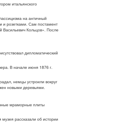
тором итальянского
классицизма на античный
и и розетками. Сам постамент
й Васильевич Кольцов». После
присутствовал дипломатический
ера. В начале июня 1876 г.
радал, немцы устроили вокруг
ажен новыми деревьями.
вочные мраморные плиты
 музея рассказали об истории