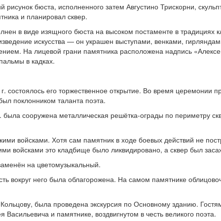
 рисунок бюста, исполненного затем Августино Трискорни, скульп
тника и планировал сквер.
олнен в виде изящного бюста на высоком постаменте в традициях 
изведение искусства — он украшен выступами, венками, гирляндам
нием. На лицевой грани памятника расположена надпись «Алексе
пальмы в кадках.
 г. состоялось его торжественное открытие. Во время церемонии 
был поклонником таланта поэта.
г. была сооружена металлическая решётка-ограды по периметру скв
ими войсками. Хотя сам памятник в ходе боевых действий не пост
ими войсками это кладбище было ликвидировано, а сквер был зас
л заменён на цветомузыкальный.
ость вокруг него была облагорожена. На самом памятнике облицо
 Кольцову, была проведена экскурсия по Основному зданию. Гостям
 Васильевича и памятнике, воздвигнутом в честь великого поэта.