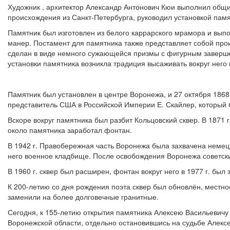
Художник , архитектор Александр Антонович Кюи выполнил общий
происхождения из Санкт-Петербурга, руководил установкой памя
Памятник был изготовлен из белого каррарского мрамора и вып
манер. Постамент для памятника также представляет собой про
сделан в виде немного сужающейся призмы с фигурным заверше
установки памятника возникла традиция высаживать вокруг него 
Памятник был установлен в центре Воронежа, и 27 октября 1868
представитель США в Российской Империи Е. Скайлер, который 
Вскоре вокруг памятника был разбит Кольцовский сквер. В 1871 
около памятника заработал фонтан.
В 1942 г. Правобережная часть Воронежа была захвачена немецк
него военное кладбище. После освобождения Воронежа советск
В 1960 г. сквер был расширен, фонтан вокруг него в 1977 г. бы
К 200-летию со дня рождения поэта сквер был обновлён, местн
заменили на более долговечные гранитные.
Сегодня, к 155-летию открытия памятника Алексею Васильевичу
Воронежской области, отдельно остановившись на судьбе Алексея