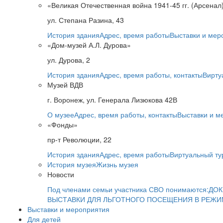
«Великая Отечественная война 1941-45 гг. (Арсенал
ул. Степана Разина, 43
История здания
Адрес, время работы
Выставки и мер
«Дом-музей А.Л. Дурова»
ул. Дурова, 2
История здания
Адрес, время работы, контакты
Вирту
Музей ВДВ
г. Воронеж, ул. Генерала Лизюкова 42В
О музее
Адрес, время работы, контакты
Выставки и м
«Фонды»
пр-т Революции, 22
История здания
Адрес, время работы
Виртуальный ту
История музея
Жизнь музея
Новости
Под членами семьи участника СВО понимаются:
ДОК
ВЫСТАВКИ ДЛЯ ЛЬГОТНОГО ПОСЕЩЕНИЯ В РЕЖ
Выставки и мероприятия
Для детей