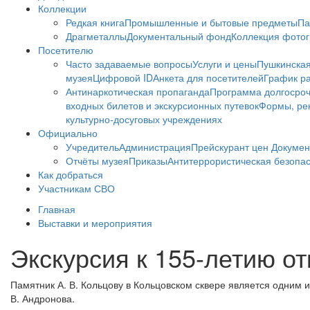
Коллекции
Редкая книга
Промышленные и бытовые предметы
Па
Драгметаллы
Документальный фонд
Коллекция фото
Посетителю
Часто задаваемые вопросы
Услуги и цены
Пушкинская
музея
Цифровой ID
Анкета для посетителей
График ра
Антинаркотическая пропаганда
Программа долгосро
входных билетов и экскурсионных путевок
Формы, рек
культурно-досуговых учреждениях
Официально
Учредитель
Администрация
Прейскурант цен
Докумен
Отчёты музея
Приказы
Антитеррористическая безопа
Как добраться
Участникам СВО
Главная
Выставки и мероприятия
Экскурсия к 155-летию от
Памятник А. В. Кольцову в Кольцовском сквере является одним 
В. Андронова.