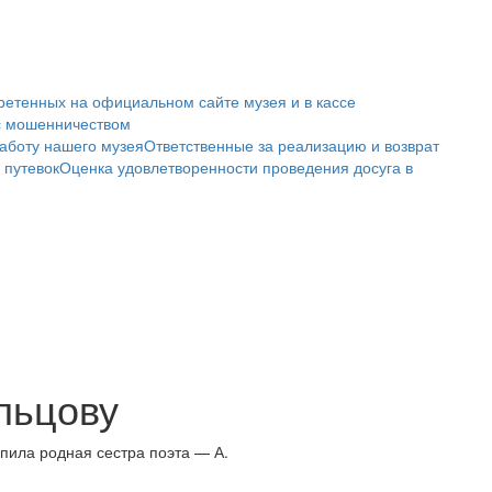
ретенных на официальном сайте музея и в кассе
с мошенничеством
аботу нашего музея
Ответственные за реализацию и возврат
 путевок
Оценка удовлетворенности проведения досуга в
ольцову
упила родная сестра поэта — А.