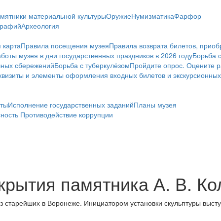
мятники материальной культуры
Оружие
Нумизматика
Фарфор
графий
Археология
 карта
Правила посещения музея
Правила возврата билетов, приоб
боты музея в дни государственных праздников в 2026 году
Борьба 
чных сбережений
Борьба с туберкулёзом
Пройдите опрос. Оцените р
визиты и элементы оформления входных билетов и экскурсионных
ты
Исполнение государственных заданий
Планы музея
сность
Противодействие коррупции
крытия памятника А. В. К
из старейших в Воронеже. Инициатором установки скульптуры выст