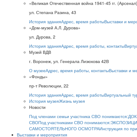
«Великая Отечественная война 1941-45 гг. (Арсенал
ул. Степана Разина, 43
История здания
Адрес, время работы
Выставки и мер
«Дом-музей А.Л. Дурова»
ул. Дурова, 2
История здания
Адрес, время работы, контакты
Вирту
Музей ВДВ
г. Воронеж, ул. Генерала Лизюкова 42В
О музее
Адрес, время работы, контакты
Выставки и м
«Фонды»
пр-т Революции, 22
История здания
Адрес, время работы
Виртуальный ту
История музея
Жизнь музея
Новости
Под членами семьи участника СВО понимаются:
ДОК
СВО
Под участниками СВО понимаются:
ЭКСПОЗИЦИ
САМОСТОЯТЕЛЬНОГО ОСМОТРА
Инструкция по пр
Выставки и мероприятия