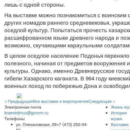
лишь с одной стороны.
На выставке можно познакомиться с воинским 
других номадов раннего средневековья, украш
оседлой культур. Попытаться прочесть хазарск
расшифрованном языке древнего народа и поз
возможно, скучающими караульными солдатами
В целом оседлое население Подонья переняло
полезного, начиная от предметов вооружения 
культуры. Однако, именно Древнерусское госу
гибели Хазарского каганата. В 964 году киевск
военных поход по побережью Дона и освободил
< Предыдущая
Все выставки и мероприятия
Следующая >
Электронная почта
Жизнь му
kraevedmuz@govvrn.ru
История
Телефоны
музея
ул. Плехановская, 29
+7 (473) 252-04-
Выставки 