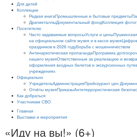
Для детей
Коллекции
Редкая книга
Промышленные и бытовые предметы
Па
Драгметаллы
Документальный фонд
Коллекция фото
Посетителю
Часто задаваемые вопросы
Услуги и цены
Пушкинская
на официальном сайте музея и в кассе музея
Цифров
праздников в 2026 году
Борьба с мошенничеством
Антинаркотическая пропаганда
Программа долгосро
нашего музея
Ответственные за реализацию и возвра
оформления входных билетов и экскурсионных путе
учреждениях
Официально
Учредитель
Администрация
Прейскурант цен
Докумен
Отчёты музея
Приказы
Антитеррористическая безопа
Как добраться
Участникам СВО
Главная
Выставки и мероприятия
«Иду на вы!» (6+)