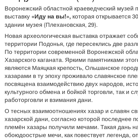
Воронежский областной краеведческий музей 
выставку
«Иду на вы!»,
которая открывается 30
здании музея (Плехановская, 29).
Новая археологическая выставка отражает соб
территории Подонья, где пересеклись две разл
По территории современной Воронежской обла
Хазарского каганата. Яркими памятниками этог
являются Маяцкая крепость, Ольшанское городи
хазарами в ту эпоху проживало славянское пле
посвящена взаимодействию двух народов, исто
культурного обмена и бойкой торговли, так и с
работорговли и взимания дани.
О тесных взаимоотношениях хазар и славян св
хазарской дани, согласно которой последнее п
племён хазары получили мечами. Такая дань на
обоюдоострые мечи, как повествует легенда, о