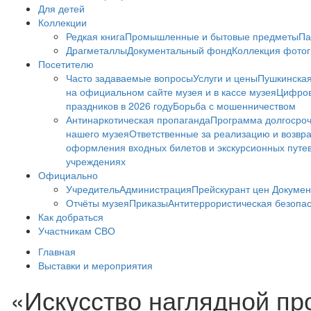
Для детей
Коллекции
Редкая книга
Промышленные и бытовые предметы
Па
Драгметаллы
Документальный фонд
Коллекция фото
Посетителю
Часто задаваемые вопросы
Услуги и цены
Пушкинская
на официальном сайте музея и в кассе музея
Цифров
праздников в 2026 году
Борьба с мошенничеством
Антинаркотическая пропаганда
Программа долгосро
нашего музея
Ответственные за реализацию и возвра
оформления входных билетов и экскурсионных путе
учреждениях
Официально
Учредитель
Администрация
Прейскурант цен
Докумен
Отчёты музея
Приказы
Антитеррористическая безопа
Как добраться
Участникам СВО
Главная
Выставки и мероприятия
«Искусство наглядной пр