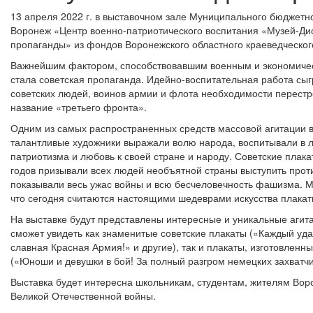
13 апреля 2022 г. в выставочном зале Муниципального бюджетно
Воронеж «Центр военно-патриотического воспитания «Музей-Дио
пропаганды» из фондов Воронежского областного краеведческог
Важнейшим фактором, способствовавшим военным и экономичес
стала советская пропаганда. Идейно-воспитательная работа сы
советских людей, воинов армии и флота необходимости перестр
название «третьего фронта».
Одним из самых распространенных средств массовой агитации в
талантливые художники выражали волю народа, воспитывали в л
патриотизма и любовь к своей стране и народу. Советские пла
годов призывали всех людей необъятной страны выступить прот
показывали весь ужас войны и всю бесчеловечность фашизма. Мн
что сегодня считаются настоящими шедеврами искусства плакат
На выставке будут представлены интересные и уникальные аги
сможет увидеть как знаменитые советские плакаты («Каждый уда
славная Красная Армия!» и другие), так и плакаты, изготовлен
(«Юноши и девушки в бой! За полный разгром немецких захватчик
Выставка будет интересна школьникам, студентам, жителям Вор
Великой Отечественной войны.