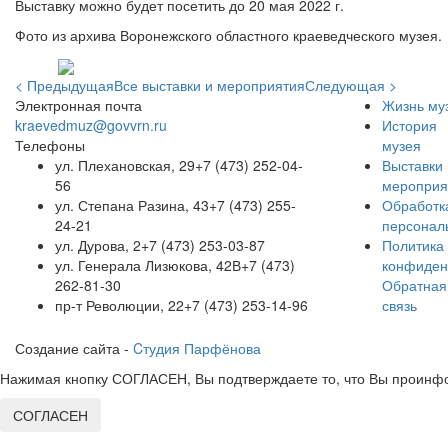
Выставку можно будет посетить до 20 мая 2022 г.
Фото из архива Воронежского областного краеведческого музея.
< Предыдущая
Все выставки и мероприятия
Следующая >
Электронная почта
Жизнь му
kraevedmuz@govvrn.ru
История
Телефоны
музея
ул. Плехановская, 29
+7 (473) 252-04-
Выставки 
56
мероприя
ул. Степана Разина, 43
+7 (473) 255-
Обработк
24-21
персонал
ул. Дурова, 2
+7 (473) 253-03-87
Политика
ул. Генерала Лизюкова, 42В
+7 (473)
конфиден
262-81-30
Обратная
пр-т Революции, 22
+7 (473) 253-14-96
связь
Создание сайта -
Cтудия Парфёнова
Нажимая кнопку СОГЛАСЕН, Вы подтверждаете то, что Вы проинфо
СОГЛАСЕН