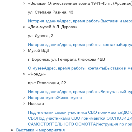
«Великая Отечественная война 1941-45 гг. (Арсенал
ул. Степана Разина, 43
История здания
Адрес, время работы
Выставки и мер
«Дом-музей А.Л. Дурова»
ул. Дурова, 2
История здания
Адрес, время работы, контакты
Вирту
Музей ВДВ
г. Воронеж, ул. Генерала Лизюкова 42В
О музее
Адрес, время работы, контакты
Выставки и м
«Фонды»
пр-т Революции, 22
История здания
Адрес, время работы
Виртуальный ту
История музея
Жизнь музея
Новости
Под членами семьи участника СВО понимаются:
ДОК
СВО
Под участниками СВО понимаются:
ЭКСПОЗИЦИ
САМОСТОЯТЕЛЬНОГО ОСМОТРА
Инструкция по пр
Выставки и мероприятия