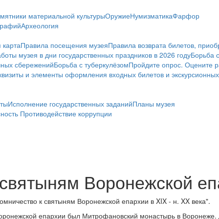
мятники материальной культуры
Оружие
Нумизматика
Фарфор
графий
Археология
 карта
Правила посещения музея
Правила возврата билетов, приоб
боты музея в дни государственных праздников в 2026 году
Борьба 
чных сбережений
Борьба с туберкулёзом
Пройдите опрос. Оцените р
визиты и элементы оформления входных билетов и экскурсионных
ты
Исполнение государственных заданий
Планы музея
сность
Противодействие коррупции
святыням Воронежской епар
мничество к святыням Воронежской епархии в XIX - н. XX века".
оронежской епархии был Митрофановский монастырь в Воронеже. 