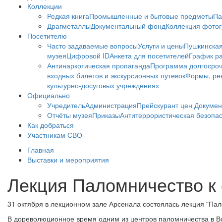
Коллекции
Редкая книга
Промышленные и бытовые предметы
Па
Драгметаллы
Документальный фонд
Коллекция фото
Посетителю
Часто задаваемые вопросы
Услуги и цены
Пушкинская
музея
Цифровой ID
Анкета для посетителей
График ра
Антинаркотическая пропаганда
Программа долгосро
входных билетов и экскурсионных путевок
Формы, рек
культурно-досуговых учреждениях
Официально
Учредитель
Администрация
Прейскурант цен
Докумен
Отчёты музея
Приказы
Антитеррористическая безопа
Как добраться
Участникам СВО
Главная
Выставки и мероприятия
Лекция Паломничество к 
31 октября в лекционном зале Арсенала состоялась лекция "Пало
В дореволюционное время одним из центров паломничества в В