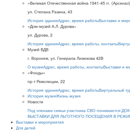
«Великая Отечественная война 1941-45 гг. (Арсенал
ул. Степана Разина, 43
История здания
Адрес, время работы
Выставки и мер
«Дом-музей А.Л. Дурова»
ул. Дурова, 2
История здания
Адрес, время работы, контакты
Вирту
Музей ВДВ
г. Воронеж, ул. Генерала Лизюкова 42В
О музее
Адрес, время работы, контакты
Выставки и м
«Фонды»
пр-т Революции, 22
История здания
Адрес, время работы
Виртуальный ту
История музея
Жизнь музея
Новости
Под членами семьи участника СВО понимаются:
ДОК
ВЫСТАВКИ ДЛЯ ЛЬГОТНОГО ПОСЕЩЕНИЯ В РЕЖ
Выставки и мероприятия
Для детей