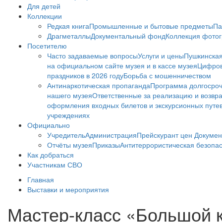
Для детей
Коллекции
Редкая книга
Промышленные и бытовые предметы
Па
Драгметаллы
Документальный фонд
Коллекция фото
Посетителю
Часто задаваемые вопросы
Услуги и цены
Пушкинская
на официальном сайте музея и в кассе музея
Цифров
праздников в 2026 году
Борьба с мошенничеством
Антинаркотическая пропаганда
Программа долгосро
нашего музея
Ответственные за реализацию и возвра
оформления входных билетов и экскурсионных путе
учреждениях
Официально
Учредитель
Администрация
Прейскурант цен
Докумен
Отчёты музея
Приказы
Антитеррористическая безопа
Как добраться
Участникам СВО
Главная
Выставки и мероприятия
Мастер-класс «Большой 