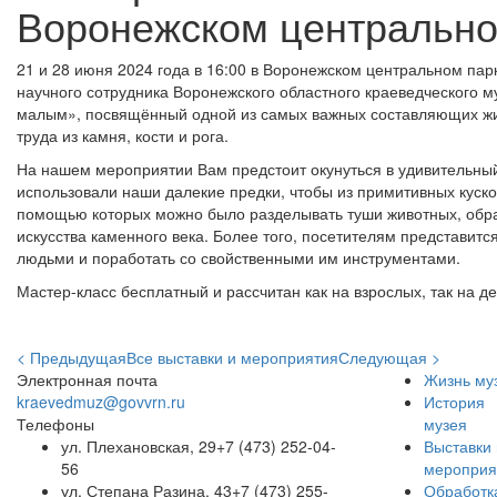
Воронежском центрально
21 и 28 июня 2024 года в 16:00 в Воронежском центральном пар
научного сотрудника Воронежского областного краеведческого 
малым», посвящённый одной из самых важных составляющих жи
труда из камня, кости и рога.
На нашем мероприятии Вам предстоит окунуться в удивительный
использовали наши далекие предки, чтобы из примитивных куско
помощью которых можно было разделывать туши животных, обр
искусства каменного века. Более того, посетителям представит
людьми и поработать со свойственными им инструментами.
Мастер-класс бесплатный и рассчитан как на взрослых, так на дет
< Предыдущая
Все выставки и мероприятия
Следующая >
Электронная почта
Жизнь му
kraevedmuz@govvrn.ru
История
Телефоны
музея
ул. Плехановская, 29
+7 (473) 252-04-
Выставки 
56
мероприя
ул. Степана Разина, 43
+7 (473) 255-
Обработк