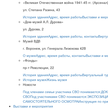
«Великая Отечественная война 1941-45 гг. (Арсенал
ул. Степана Разина, 43
История здания
Адрес, время работы
Выставки и мер
«Дом-музей А.Л. Дурова»
ул. Дурова, 2
История здания
Адрес, время работы, контакты
Вирту
Музей ВДВ
г. Воронеж, ул. Генерала Лизюкова 42В
О музее
Адрес, время работы, контакты
Выставки и м
«Фонды»
пр-т Революции, 22
История здания
Адрес, время работы
Виртуальный ту
История музея
Жизнь музея
Новости
Под членами семьи участника СВО понимаются:
ДОК
СВО
Под участниками СВО понимаются:
ЭКСПОЗИЦИ
САМОСТОЯТЕЛЬНОГО ОСМОТРА
Инструкция по пр
Выставки и мероприятия