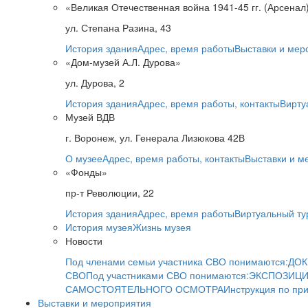
«Великая Отечественная война 1941-45 гг. (Арсенал
ул. Степана Разина, 43
История здания
Адрес, время работы
Выставки и мер
«Дом-музей А.Л. Дурова»
ул. Дурова, 2
История здания
Адрес, время работы, контакты
Вирту
Музей ВДВ
г. Воронеж, ул. Генерала Лизюкова 42В
О музее
Адрес, время работы, контакты
Выставки и м
«Фонды»
пр-т Революции, 22
История здания
Адрес, время работы
Виртуальный ту
История музея
Жизнь музея
Новости
Под членами семьи участника СВО понимаются:
ДОК
СВО
Под участниками СВО понимаются:
ЭКСПОЗИЦИ
САМОСТОЯТЕЛЬНОГО ОСМОТРА
Инструкция по пр
Выставки и мероприятия