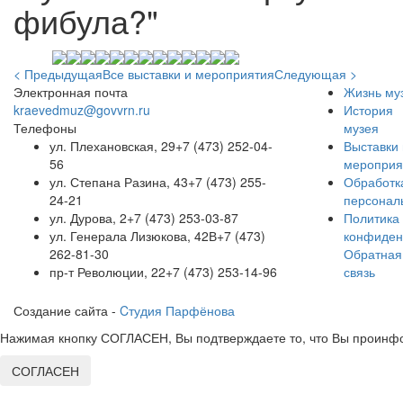
фибула?"
< Предыдущая
Все выставки и мероприятия
Следующая >
Электронная почта
Жизнь му
kraevedmuz@govvrn.ru
История
Телефоны
музея
ул. Плехановская, 29
+7 (473) 252-04-
Выставки 
56
мероприя
ул. Степана Разина, 43
+7 (473) 255-
Обработк
24-21
персонал
ул. Дурова, 2
+7 (473) 253-03-87
Политика
ул. Генерала Лизюкова, 42В
+7 (473)
конфиден
262-81-30
Обратная
пр-т Революции, 22
+7 (473) 253-14-96
связь
Создание сайта -
Cтудия Парфёнова
Нажимая кнопку СОГЛАСЕН, Вы подтверждаете то, что Вы проинфо
СОГЛАСЕН