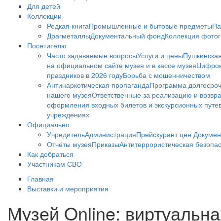
Для детей
Коллекции
Редкая книга
Промышленные и бытовые предметы
Па
Драгметаллы
Документальный фонд
Коллекция фото
Посетителю
Часто задаваемые вопросы
Услуги и цены
Пушкинская
на официальном сайте музея и в кассе музея
Цифров
праздников в 2026 году
Борьба с мошенничеством
Антинаркотическая пропаганда
Программа долгосро
нашего музея
Ответственные за реализацию и возвра
оформления входных билетов и экскурсионных путе
учреждениях
Официально
Учредитель
Администрация
Прейскурант цен
Докумен
Отчёты музея
Приказы
Антитеррористическая безопа
Как добраться
Участникам СВО
Главная
Выставки и мероприятия
Музей Online: виртуальна