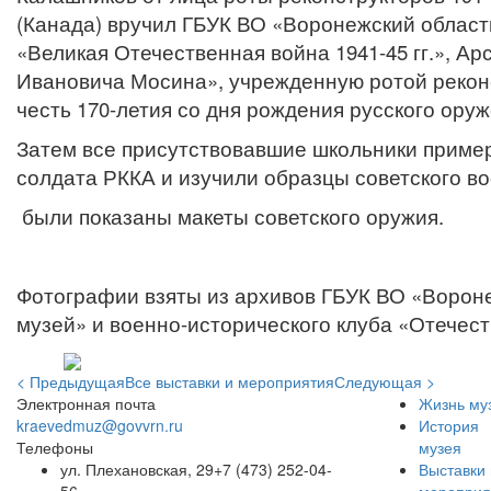
(Канада) вручил ГБУК ВО «Воронежский област
«Великая Отечественная война 1941-45 гг.», А
Ивановича Мосина», учрежденную ротой реконс
честь 170-летия со дня рождения русского ору
Затем все присутствовавшие школьники приме
солдата РККА и изучили образцы советского в
были показаны макеты советского оружия.
Фотографии взяты из архивов ГБУК ВО «Ворон
музей» и военно-исторического клуба «Отечест
< Предыдущая
Все выставки и мероприятия
Следующая >
Электронная почта
Жизнь му
kraevedmuz@govvrn.ru
История
Телефоны
музея
ул. Плехановская, 29
+7 (473) 252-04-
Выставки 