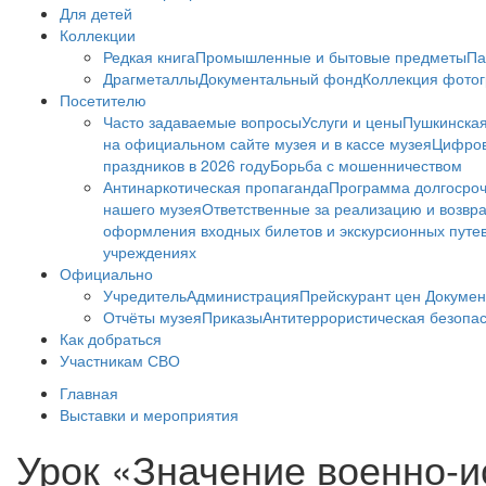
Для детей
Коллекции
Редкая книга
Промышленные и бытовые предметы
Па
Драгметаллы
Документальный фонд
Коллекция фото
Посетителю
Часто задаваемые вопросы
Услуги и цены
Пушкинская
на официальном сайте музея и в кассе музея
Цифров
праздников в 2026 году
Борьба с мошенничеством
Антинаркотическая пропаганда
Программа долгосро
нашего музея
Ответственные за реализацию и возвра
оформления входных билетов и экскурсионных путе
учреждениях
Официально
Учредитель
Администрация
Прейскурант цен
Докумен
Отчёты музея
Приказы
Антитеррористическая безопа
Как добраться
Участникам СВО
Главная
Выставки и мероприятия
Урок «Значение военно-и