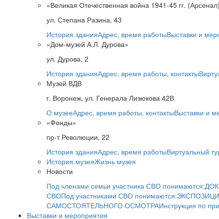
«Великая Отечественная война 1941-45 гг. (Арсенал
ул. Степана Разина, 43
История здания
Адрес, время работы
Выставки и мер
«Дом-музей А.Л. Дурова»
ул. Дурова, 2
История здания
Адрес, время работы, контакты
Вирту
Музей ВДВ
г. Воронеж, ул. Генерала Лизюкова 42В
О музее
Адрес, время работы, контакты
Выставки и м
«Фонды»
пр-т Революции, 22
История здания
Адрес, время работы
Виртуальный ту
История музея
Жизнь музея
Новости
Под членами семьи участника СВО понимаются:
ДОК
СВО
Под участниками СВО понимаются:
ЭКСПОЗИЦИ
САМОСТОЯТЕЛЬНОГО ОСМОТРА
Инструкция по пр
Выставки и мероприятия