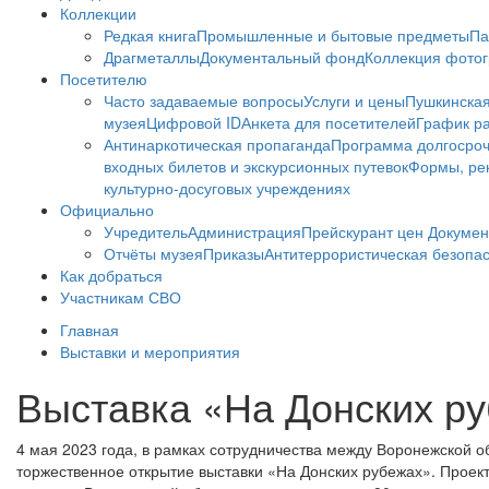
Коллекции
Редкая книга
Промышленные и бытовые предметы
Па
Драгметаллы
Документальный фонд
Коллекция фото
Посетителю
Часто задаваемые вопросы
Услуги и цены
Пушкинская
музея
Цифровой ID
Анкета для посетителей
График ра
Антинаркотическая пропаганда
Программа долгосро
входных билетов и экскурсионных путевок
Формы, рек
культурно-досуговых учреждениях
Официально
Учредитель
Администрация
Прейскурант цен
Докумен
Отчёты музея
Приказы
Антитеррористическая безопа
Как добраться
Участникам СВО
Главная
Выставки и мероприятия
Выставка «На Донских р
4 мая 2023 года, в рамках сотрудничества между Воронежской 
торжественное открытие выставки «На Донских рубежах». Проек