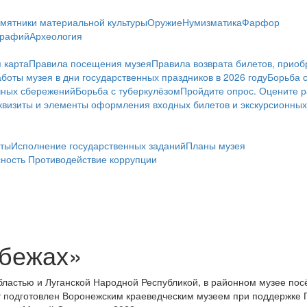
мятники материальной культуры
Оружие
Нумизматика
Фарфор
графий
Археология
 карта
Правила посещения музея
Правила возврата билетов, приоб
боты музея в дни государственных праздников в 2026 году
Борьба 
чных сбережений
Борьба с туберкулёзом
Пройдите опрос. Оцените р
визиты и элементы оформления входных билетов и экскурсионных
ты
Исполнение государственных заданий
Планы музея
сность
Противодействие коррупции
убежах»
областью и Луганской Народной Республикой, в районном музее по
т подготовлен Воронежским краеведческим музеем при поддержке 