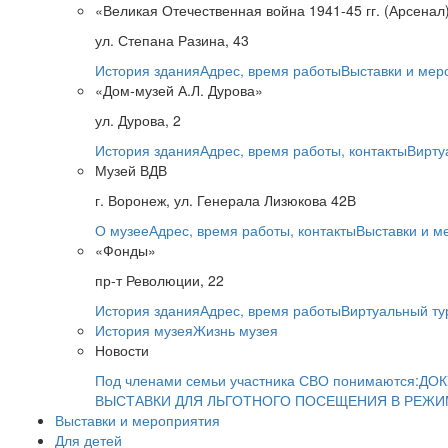
«Великая Отечественная война 1941-45 гг. (Арсенал
ул. Степана Разина, 43
История здания
Адрес, время работы
Выставки и мер
«Дом-музей А.Л. Дурова»
ул. Дурова, 2
История здания
Адрес, время работы, контакты
Вирту
Музей ВДВ
г. Воронеж, ул. Генерала Лизюкова 42В
О музее
Адрес, время работы, контакты
Выставки и м
«Фонды»
пр-т Революции, 22
История здания
Адрес, время работы
Виртуальный ту
История музея
Жизнь музея
Новости
Под членами семьи участника СВО понимаются:
ДОК
ВЫСТАВКИ ДЛЯ ЛЬГОТНОГО ПОСЕЩЕНИЯ В РЕЖ
Выставки и мероприятия
Для детей