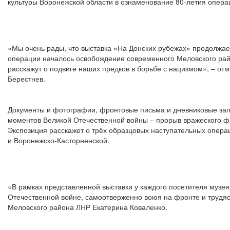
культуры Воронежской области в ознаменование 80-летия опера
«Мы очень рады, что выставка «На Донских рубежах» продолжае
операции началось освобождение современного Меловского рай
расскажут о подвиге наших предков в борьбе с нацизмом», – от
Берестнев.
Документы и фотографии, фронтовые письма и дневниковые зап
моментов Великой Отечественной войны – прорыв вражеского фр
Экспозиция расскажет о трёх образцовых наступательных опера
и Воронежско-Касторненской.
«В рамках представленной выставки у каждого посетителя музея 
Отечественной войне, самоотверженно воюя на фронте и трудяс
Меловского района ЛНР Екатерина Коваленко.