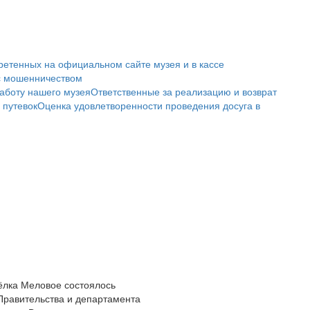
ретенных на официальном сайте музея и в кассе
с мошенничеством
аботу нашего музея
Ответственные за реализацию и возврат
 путевок
Оценка удовлетворенности проведения досуга в
сёлка Меловое состоялось
Правительства и департамента