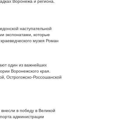
адках Воронежа и региона.
недонской наступательной
ми экспонатами, которые
 краеведческого музея Роман
ают один из важнейших
ории Воронежского края.
ой, Острогожско-Россошанской
 внесли в победу в Великой
 спорта администрации