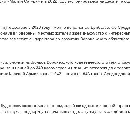
ции «Малый Сатурн» и в 2022 году экспонировался на десяти площ
т путешествие в 2023 году именно по районам Донбасса. Со Сред
она ЛНР. Уверены, местных жителей ждет знакомство с интересны
метил заместитель директора по развитию Воронежского областного
иси, рисунки из фондов Воронежского краеведческого музея отраж
онта шириной до 340 километров и изгнание гитлеровцев с террит
циях Красной Армии конца 1942 – начала 1943 годов: Среднедонск
будет возможность узнать о том, какой вклад жители нашей страны
ь в тылу», – подчеркнула начальник отдела культуры, молодёжи и