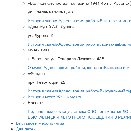
«Великая Отечественная война 1941-45 гг. (Арсенал
ул. Степана Разина, 43
История здания
Адрес, время работы
Выставки и мер
«Дом-музей А.Л. Дурова»
ул. Дурова, 2
История здания
Адрес, время работы, контакты
Вирту
Музей ВДВ
г. Воронеж, ул. Генерала Лизюкова 42В
О музее
Адрес, время работы, контакты
Выставки и м
«Фонды»
пр-т Революции, 22
История здания
Адрес, время работы
Виртуальный ту
История музея
Жизнь музея
Новости
Под членами семьи участника СВО понимаются:
ДОК
ВЫСТАВКИ ДЛЯ ЛЬГОТНОГО ПОСЕЩЕНИЯ В РЕЖ
Выставки и мероприятия
Для детей