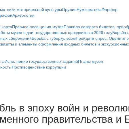
мятники материальной культуры
Оружие
Нумизматика
Фарфор
графий
Археология
 карта
Правила посещения музея
Правила возврата билетов, приоб
боты музея в дни государственных праздников в 2026 году
Борьба 
чных сбережений
Борьба с туберкулёзом
Пройдите опрос. Оцените р
визиты и элементы оформления входных билетов и экскурсионных
ты
Исполнение государственных заданий
Планы музея
сность
Противодействие коррупции
бль в эпоху войн и револ
менного правительства и 