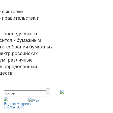
 выставки
 правительства и
 краеведческого
осится к бумажным
ю от собрания бумажных
пектр российских
ем, различные
 в определенный
ществ.
ГОСКАТАЛОГ