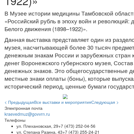
1922)»
В Музее истории медицины Тамбовской област
«Российский рубль в эпоху войн и революций:
Белого движения (1898–1922)».
Данная выставка представляет один из раздел
музея, насчитывающей более 30 тысяч предмет
денежным знакам России и зарубежных стран ко
денег Воронежского губернского музея, Состав
денежных знаков. Это общегосударственные д
местные знаки оплаты (боны), которые выпуск
исторический период, ценные бумаги государс
< Предыдущая
Все выставки и мероприятия
Следующая >
Электронная почта
kraevedmuz@govvrn.ru
Телефоны
ул. Плехановская, 29
+7 (473) 252-04-56
ул. Степана Разина, 43
+7 (473) 255-24-21