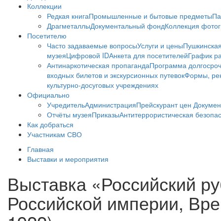
Коллекции
Редкая книга
Промышленные и бытовые предметы
Па
Драгметаллы
Документальный фонд
Коллекция фото
Посетителю
Часто задаваемые вопросы
Услуги и цены
Пушкинская
музея
Цифровой ID
Анкета для посетителей
График ра
Антинаркотическая пропаганда
Программа долгосро
входных билетов и экскурсионных путевок
Формы, рек
культурно-досуговых учреждениях
Официально
Учредитель
Администрация
Прейскурант цен
Докумен
Отчёты музея
Приказы
Антитеррористическая безопа
Как добраться
Участникам СВО
Главная
Выставки и мероприятия
Выставка «Российский ру
Российской империи, Вре