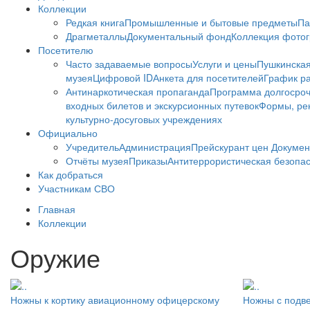
Коллекции
Редкая книга
Промышленные и бытовые предметы
Па
Драгметаллы
Документальный фонд
Коллекция фото
Посетителю
Часто задаваемые вопросы
Услуги и цены
Пушкинская
музея
Цифровой ID
Анкета для посетителей
График ра
Антинаркотическая пропаганда
Программа долгосро
входных билетов и экскурсионных путевок
Формы, рек
культурно-досуговых учреждениях
Официально
Учредитель
Администрация
Прейскурант цен
Докумен
Отчёты музея
Приказы
Антитеррористическая безопа
Как добраться
Участникам СВО
Главная
Коллекции
Оружие
Ножны к кортику авиационному офицерскому
Ножны с подве