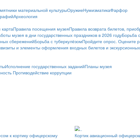
мятники материальной культуры
Оружие
Нумизматика
Фарфор
графий
Археология
 карта
Правила посещения музея
Правила возврата билетов, приоб
боты музея в дни государственных праздников в 2026 году
Борьба 
чных сбережений
Борьба с туберкулёзом
Пройдите опрос. Оцените р
визиты и элементы оформления входных билетов и экскурсионных
ты
Исполнение государственных заданий
Планы музея
сность
Противодействие коррупции
сом к кортику офицерскому
Кортик авиационный офицерск