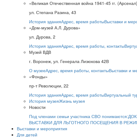
«Великая Отечественная война 1941-45 гг. (Арсенал
ул. Степана Разина, 43
История здания
Адрес, время работы
Выставки и мер
«Дом-музей А.Л. Дурова»
ул. Дурова, 2
История здания
Адрес, время работы, контакты
Вирту
Музей ВДВ
г. Воронеж, ул. Генерала Лизюкова 42В
О музее
Адрес, время работы, контакты
Выставки и м
«Фонды»
пр-т Революции, 22
История здания
Адрес, время работы
Виртуальный ту
История музея
Жизнь музея
Новости
Под членами семьи участника СВО понимаются:
ДОК
ВЫСТАВКИ ДЛЯ ЛЬГОТНОГО ПОСЕЩЕНИЯ В РЕЖ
Выставки и мероприятия
Для детей