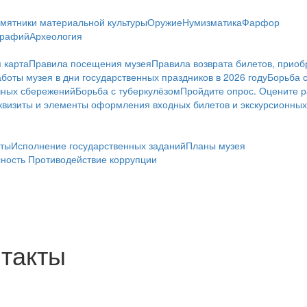
мятники материальной культуры
Оружие
Нумизматика
Фарфор
графий
Археология
 карта
Правила посещения музея
Правила возврата билетов, приоб
боты музея в дни государственных праздников в 2026 году
Борьба 
чных сбережений
Борьба с туберкулёзом
Пройдите опрос. Оцените р
визиты и элементы оформления входных билетов и экскурсионных
ты
Исполнение государственных заданий
Планы музея
сность
Противодействие коррупции
нтакты