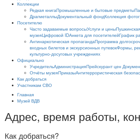
Коллекции
Редкая книга
Промышленные и бытовые предметы
Па
Драгметаллы
Документальный фонд
Коллекция фото
Посетителю
Часто задаваемые вопросы
Услуги и цены
Пушкинская
музея
Цифровой ID
Анкета для посетителей
График ра
Антинаркотическая пропаганда
Программа долгосро
входных билетов и экскурсионных путевок
Формы, рек
культурно-досуговых учреждениях
Официально
Учредитель
Администрация
Прейскурант цен
Докумен
Отчёты музея
Приказы
Антитеррористическая безопа
Как добраться
Участникам СВО
Главная
Музей ВДВ
Адрес, время работы, ко
Как добраться?