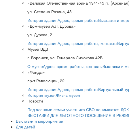
«Великая Отечественная война 1941-45 гг. (Арсенал
ул. Степана Разина, 43
История здания
Адрес, время работы
Выставки и мер
«Дом-музей А.Л. Дурова»
ул. Дурова, 2
История здания
Адрес, время работы, контакты
Вирту
Музей ВДВ
г. Воронеж, ул. Генерала Лизюкова 42В
О музее
Адрес, время работы, контакты
Выставки и м
«Фонды»
пр-т Революции, 22
История здания
Адрес, время работы
Виртуальный ту
История музея
Жизнь музея
Новости
Под членами семьи участника СВО понимаются:
ДОК
ВЫСТАВКИ ДЛЯ ЛЬГОТНОГО ПОСЕЩЕНИЯ В РЕЖ
Выставки и мероприятия
Для детей