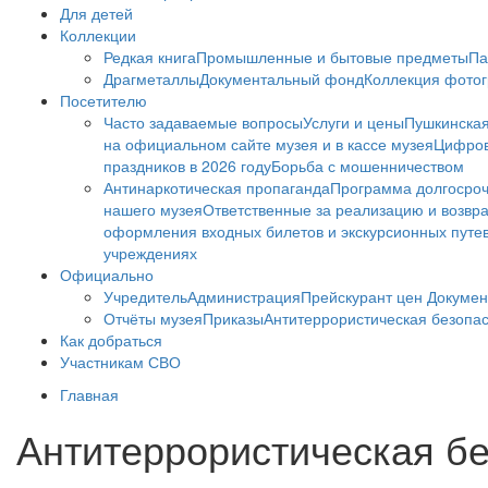
Для детей
Коллекции
Редкая книга
Промышленные и бытовые предметы
Па
Драгметаллы
Документальный фонд
Коллекция фото
Посетителю
Часто задаваемые вопросы
Услуги и цены
Пушкинская
на официальном сайте музея и в кассе музея
Цифров
праздников в 2026 году
Борьба с мошенничеством
Антинаркотическая пропаганда
Программа долгосро
нашего музея
Ответственные за реализацию и возвра
оформления входных билетов и экскурсионных путе
учреждениях
Официально
Учредитель
Администрация
Прейскурант цен
Докумен
Отчёты музея
Приказы
Антитеррористическая безопа
Как добраться
Участникам СВО
Главная
Антитеррористическая б