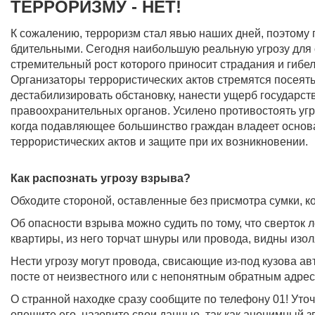
ТЕРРОРИЗМУ - НЕТ!
К сожалению, терроризм стал явью наших дней, поэтому
бдительными. Сегодня наибольшую реальную угрозу для 
стремительный рост которого приносит страдания и гибе
Организаторы террористических актов стремятся посеять
дестабилизировать обстановку, нанести ущерб государств
правоохранительных органов. Усилено противостоять угр
когда подавляющее большинство граждан владеет осно
террористических актов и защите при их возникновении.
Как распознать угрозу взрыва?
Обходите стороной, оставленные без присмотра сумки, ко
Об опасности взрыва можно судить по тому, что сверток 
квартиры, из него торчат шнуры или провода, видны изол
Нести угрозу могут провода, свисающие из-под кузова а
посте от неизвестного или с непонятным обратным адрес
О странной находке сразу сообщите по телефону 01! Уто
опешите его, назовите свои данные, так как анонимный з