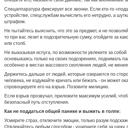
Спецаппаратура фиксирует все звонки. Если кто-то «по
устройстве, спецслужбам вычислить его нетрудно, а шут
штрафом.
Не пытайтесь выяснить, что это за предмет, и не позволя
то при вас лезет в подозрительную сумку, отойдите за как
или столб.
Не выказывая испуга, по возможности увлеките за собой 
основываясь только на своих подозрениях, поднимать пан
особенно в местах массового скопления людей, не менее 
Держитесь дальше от людей, которые озираются по сторо
человека, не вздумайте кричать или бежать - он может ок
спровоцируете его на взрыв. Позовите милицию.
Если взрыв прозвучал, приложите максимум усилий, чтоб
безопасный путь отступления.
Как не поддаться общей панике и выжить в толпе:
Усмирите страх, отключите эмоции, только разум подска
Отвлекайтесь любым способом - ущипните себя за щеку, п