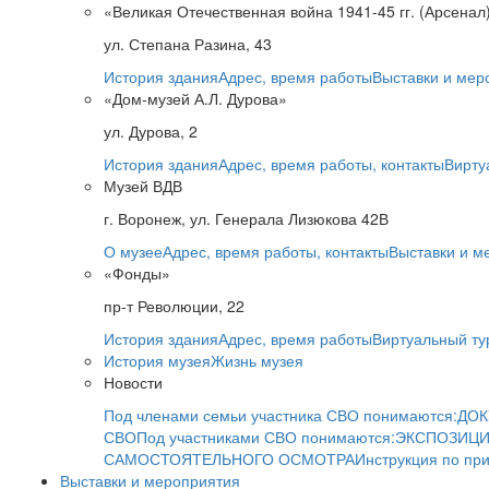
«Великая Отечественная война 1941-45 гг. (Арсенал
ул. Степана Разина, 43
История здания
Адрес, время работы
Выставки и мер
«Дом-музей А.Л. Дурова»
ул. Дурова, 2
История здания
Адрес, время работы, контакты
Вирту
Музей ВДВ
г. Воронеж, ул. Генерала Лизюкова 42В
О музее
Адрес, время работы, контакты
Выставки и м
«Фонды»
пр-т Революции, 22
История здания
Адрес, время работы
Виртуальный ту
История музея
Жизнь музея
Новости
Под членами семьи участника СВО понимаются:
ДОК
СВО
Под участниками СВО понимаются:
ЭКСПОЗИЦИ
САМОСТОЯТЕЛЬНОГО ОСМОТРА
Инструкция по пр
Выставки и мероприятия