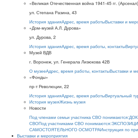
«Великая Отечественная война 1941-45 гг. (Арсенал
ул. Степана Разина, 43
История здания
Адрес, время работы
Выставки и мер
«Дом-музей А.Л. Дурова»
ул. Дурова, 2
История здания
Адрес, время работы, контакты
Вирту
Музей ВДВ
г. Воронеж, ул. Генерала Лизюкова 42В
О музее
Адрес, время работы, контакты
Выставки и м
«Фонды»
пр-т Революции, 22
История здания
Адрес, время работы
Виртуальный ту
История музея
Жизнь музея
Новости
Под членами семьи участника СВО понимаются:
ДОК
СВО
Под участниками СВО понимаются:
ЭКСПОЗИЦИ
САМОСТОЯТЕЛЬНОГО ОСМОТРА
Инструкция по пр
Выставки и мероприятия