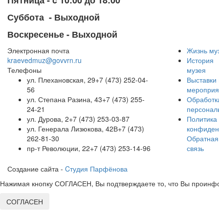
Пятница - c 10:00 до 18:00
Суббота -
Выходной
Воскресенье -
Выходной
Электронная почта
Жизнь му
kraevedmuz@govvrn.ru
История
Телефоны
музея
ул. Плехановская, 29
+7 (473) 252-04-
Выставки 
56
мероприя
ул. Степана Разина, 43
+7 (473) 255-
Обработк
24-21
персонал
ул. Дурова, 2
+7 (473) 253-03-87
Политика
ул. Генерала Лизюкова, 42В
+7 (473)
конфиден
262-81-30
Обратная
пр-т Революции, 22
+7 (473) 253-14-96
связь
Создание сайта -
Cтудия Парфёнова
Нажимая кнопку СОГЛАСЕН, Вы подтверждаете то, что Вы проинфо
СОГЛАСЕН