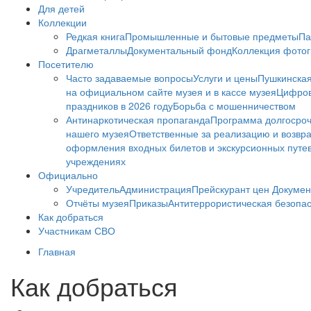
Для детей
Коллекции
Редкая книга
Промышленные и бытовые предметы
Па
Драгметаллы
Документальный фонд
Коллекция фото
Посетителю
Часто задаваемые вопросы
Услуги и цены
Пушкинская
на официальном сайте музея и в кассе музея
Цифров
праздников в 2026 году
Борьба с мошенничеством
Антинаркотическая пропаганда
Программа долгосро
нашего музея
Ответственные за реализацию и возвра
оформления входных билетов и экскурсионных путе
учреждениях
Официально
Учредитель
Администрация
Прейскурант цен
Докумен
Отчёты музея
Приказы
Антитеррористическая безопа
Как добраться
Участникам СВО
Главная
Как добраться