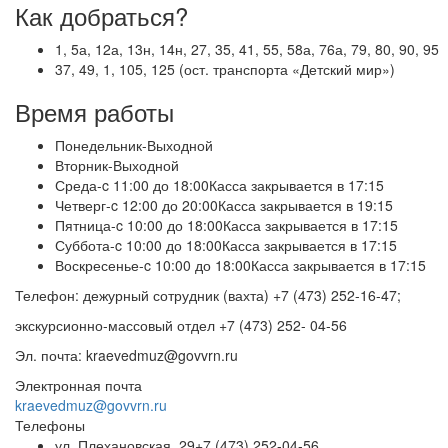
Как добраться?
1, 5а, 12а, 13н, 14н, 27, 35, 41, 55, 58а, 76а, 79, 80, 90, 95
37, 49, 1, 105, 125 (ост. транспорта «Детский мир»)
Время работы
Понедельник
-
Выходной
Вторник
-
Выходной
Среда
-
c 11:00 до 18:00
Касса закрывается в 17:15
Четверг
-
c 12:00 до 20:00
Касса закрывается в 19:15
Пятница
-
c 10:00 до 18:00
Касса закрывается в 17:15
Суббота
-
c 10:00 до 18:00
Касса закрывается в 17:15
Воскресенье
-
c 10:00 до 18:00
Касса закрывается в 17:15
Телефон: дежурный сотрудник (вахта) +7 (473) 252-16-47;
э
кскурсионно-массовый отдел
+7 (473) 252- 04-56
Эл. почта: kraevedmuz@govvrn.ru
Электронная почта
kraevedmuz@govvrn.ru
Телефоны
ул. Плехановская, 29
+7 (473) 252-04-56