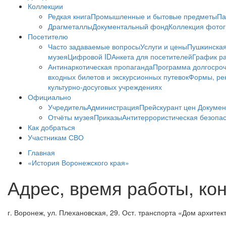
Коллекции
Редкая книга
Промышленные и бытовые предметы
Па
Драгметаллы
Документальный фонд
Коллекция фото
Посетителю
Часто задаваемые вопросы
Услуги и цены
Пушкинская
музея
Цифровой ID
Анкета для посетителей
График ра
Антинаркотическая пропаганда
Программа долгосро
входных билетов и экскурсионных путевок
Формы, рек
культурно-досуговых учреждениях
Официально
Учредитель
Администрация
Прейскурант цен
Докумен
Отчёты музея
Приказы
Антитеррористическая безопа
Как добраться
Участникам СВО
Главная
«История Воронежского края»
Адрес, время работы, ко
г. Воронеж, ул. Плехановская, 29. Ост. транспорта «Дом архитек