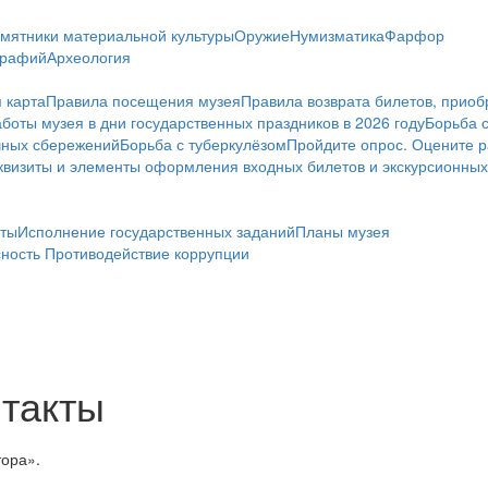
мятники материальной культуры
Оружие
Нумизматика
Фарфор
графий
Археология
 карта
Правила посещения музея
Правила возврата билетов, приоб
боты музея в дни государственных праздников в 2026 году
Борьба 
чных сбережений
Борьба с туберкулёзом
Пройдите опрос. Оцените р
визиты и элементы оформления входных билетов и экскурсионных
ты
Исполнение государственных заданий
Планы музея
сность
Противодействие коррупции
нтакты
тора».