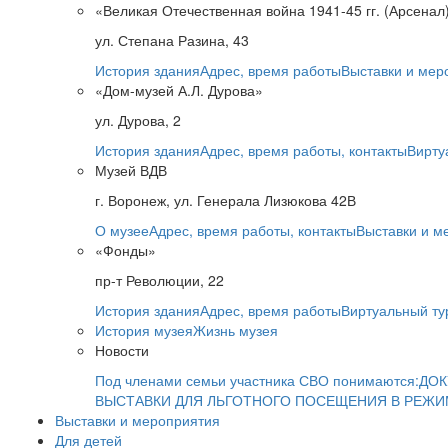
«Великая Отечественная война 1941-45 гг. (Арсенал
ул. Степана Разина, 43
История здания
Адрес, время работы
Выставки и мер
«Дом-музей А.Л. Дурова»
ул. Дурова, 2
История здания
Адрес, время работы, контакты
Вирту
Музей ВДВ
г. Воронеж, ул. Генерала Лизюкова 42В
О музее
Адрес, время работы, контакты
Выставки и м
«Фонды»
пр-т Революции, 22
История здания
Адрес, время работы
Виртуальный ту
История музея
Жизнь музея
Новости
Под членами семьи участника СВО понимаются:
ДОК
ВЫСТАВКИ ДЛЯ ЛЬГОТНОГО ПОСЕЩЕНИЯ В РЕЖ
Выставки и мероприятия
Для детей