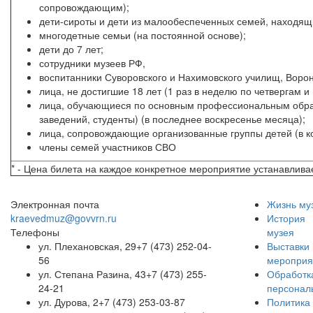
сопровождающим);
дети-сироты и дети из малообеспеченных семей, находящ
многодетные семьи (на постоянной основе);
дети до 7 лет;
сотрудники музеев РФ,
воспитанники Суворовского и Нахимовского училищ, Ворон
лица, не достигшие 18 лет (1 раз в неделю по четвергам и
лица, обучающиеся по основным профессиональным обра
заведений, студенты) (в последнее воскресенье месяца);
лица, сопровождающие организованные группы детей (в ко
члены семей участников СВО
* - Цена билета на каждое конкретное мероприятие устанавлив
Электронная почта
Жизнь му
kraevedmuz@govvrn.ru
История
Телефоны
музея
ул. Плехановская, 29
+7 (473) 252-04-
Выставки 
56
мероприя
ул. Степана Разина, 43
+7 (473) 255-
Обработк
24-21
персонал
ул. Дурова, 2
+7 (473) 253-03-87
Политика