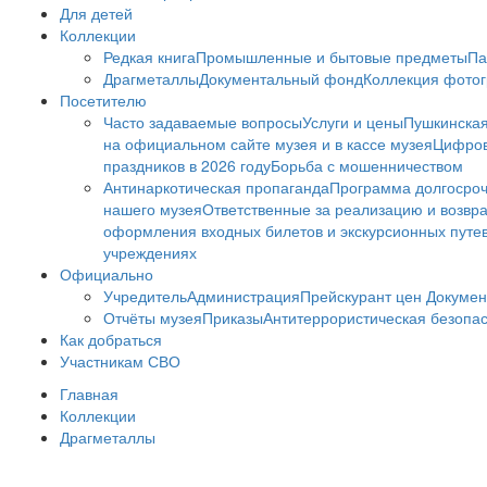
Для детей
Коллекции
Редкая книга
Промышленные и бытовые предметы
Па
Драгметаллы
Документальный фонд
Коллекция фото
Посетителю
Часто задаваемые вопросы
Услуги и цены
Пушкинская
на официальном сайте музея и в кассе музея
Цифров
праздников в 2026 году
Борьба с мошенничеством
Антинаркотическая пропаганда
Программа долгосро
нашего музея
Ответственные за реализацию и возвра
оформления входных билетов и экскурсионных путе
учреждениях
Официально
Учредитель
Администрация
Прейскурант цен
Докумен
Отчёты музея
Приказы
Антитеррористическая безопа
Как добраться
Участникам СВО
Главная
Коллекции
Драгметаллы