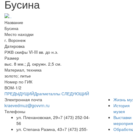
Бусина
Название
Бусина
Место находки
г. Воронеж
Датировка
РЖВ скифы VI-III вв. до н.э.
Размер
выс. 8 мм.; Д. окружн. 2,5 см.
Материал, техника
золото; литье
Номер по ГИК
ВОМ-1/2
ПРЕДЫДУЩИЙ
Драгметаллы
СЛЕДУЮЩИЙ
Электронная почта
Жизнь му
kraevedmuz@govvrn.ru
История
Телефоны
музея
ул. Плехановская, 29
+7 (473) 252-04-
Выставки 
56
мероприя
ул. Степана Разина, 43
+7 (473) 255-
Обработк