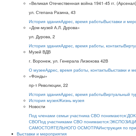
«Великая Отечественная война 1941-45 гг. (Арсенал
ул. Степана Разина, 43
История здания
Адрес, время работы
Выставки и мер
«Дом-музей А.Л. Дурова»
ул. Дурова, 2
История здания
Адрес, время работы, контакты
Вирту
Музей ВДВ
г. Воронеж, ул. Генерала Лизюкова 42В
О музее
Адрес, время работы, контакты
Выставки и м
«Фонды»
пр-т Революции, 22
История здания
Адрес, время работы
Виртуальный ту
История музея
Жизнь музея
Новости
Под членами семьи участника СВО понимаются:
ДОК
СВО
Под участниками СВО понимаются:
ЭКСПОЗИЦИ
САМОСТОЯТЕЛЬНОГО ОСМОТРА
Инструкция по пр
Выставки и мероприятия